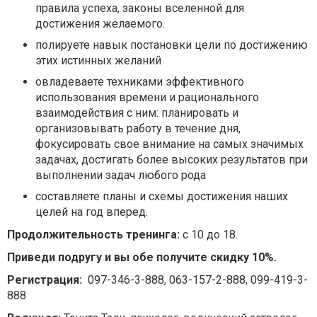
правила успеха, законы вселенной для
достижения желаемого.
полируете навык постановки цели по достижению
этих истинных желаний
овладеваете техниками эффективного
использования времени и рационального
взаимодействия с ним: планировать и
организовывать работу в течение дня,
фокусировать свое внимание на самых значимых
задачах, достигать более высоких результатов при
выполнении задач любого рода
составляете планы и схемы достижения наших
целей на год вперед.
Продолжительность тренинга:
с 10 до 18.
Приведи подругу и вы обе получите скидку 10%.
Регистрация:
097-346-3-888
,
063-157-2-888
,
099-419-3-
888