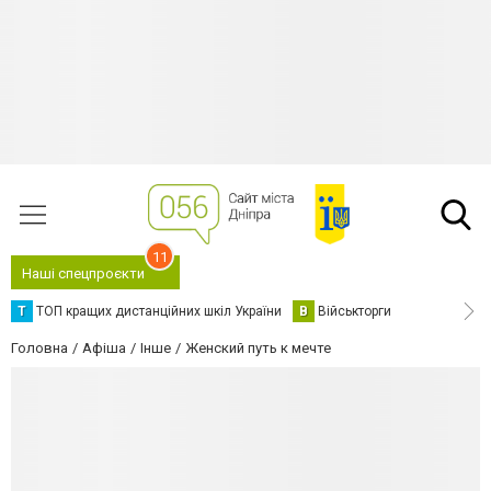
11
Наші спецпроєкти
Т
ТОП кращих дистанційних шкіл України
В
Військторги
Головна
Афіша
Інше
Женский путь к мечте