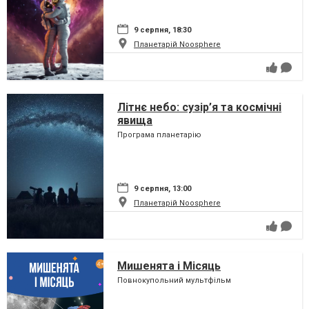
9 серпня, 18:30
Планетарій Noosphere
Літнє небо: сузір’я та космічні
явища
Програма планетарію
9 серпня, 13:00
Планетарій Noosphere
Мишенята і Місяць
Повнокупольний мультфільм