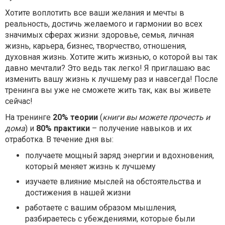
Хотите воплотить все ваши желания и мечты в
реальность, достичь желаемого и гармонии во всех
значимых сферах жизни: здоровье, семья, личная
жизнь, карьера, бизнес, творчество, отношения,
духовная жизнь. Хотите жить жизнью, о которой вы так
давно мечтали? Это ведь так легко! Я приглашаю вас
изменить вашу жизнь к лучшему раз и навсегда! После
тренинга вы уже не сможете жить так, как вы живете
сейчас!
На тренинге
20% теории
(
книги вы можете прочесть и
дома
) и
80% практики
– получение навыков и их
отработка. В течение дня вы:
получаете мощный заряд энергии и вдохновения,
который меняет жизнь к лучшему
изучаете влияние мыслей на обстоятельства и
достижения в нашей жизни
работаете с вашим образом мышления,
разбираетесь с убеждениями, которые были