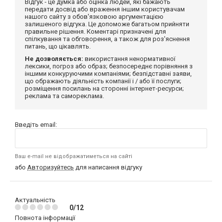
Відгук - це думка або оцінка людей, які бажають
передати досвід або враження іншим користувачам
нашого сайту з обов'язковою аргументацією
залишеного відгука. Це допоможе багатьом прийняти
правильне рішення. Коментарі призначені для
спілкування та обговорення, а також для роз'яснення
питань, що цікавлять.
Не дозволяється:
використання ненормативної
лексики, погроз або образ; безпосереднє порівняння з
іншими конкуруючими компаніями; безпідставні заяви,
що ображають діяльність компанії і / або її послуги;
розміщення посилань на сторонні інтернет-ресурси;
реклама та самореклама.
Введіть email:
Ваш e-mail не відображатиметься на сайті
або
Авторизуйтесь
для написання відгуку
Актуальність
0/12
Повнота інформації