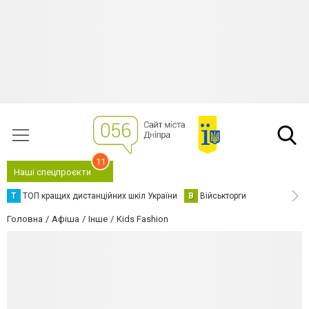
11
Наші спецпроєкти
Т
ТОП кращих дистанційних шкіл України
В
Військторги
Головна
Афіша
Інше
Kids Fashion