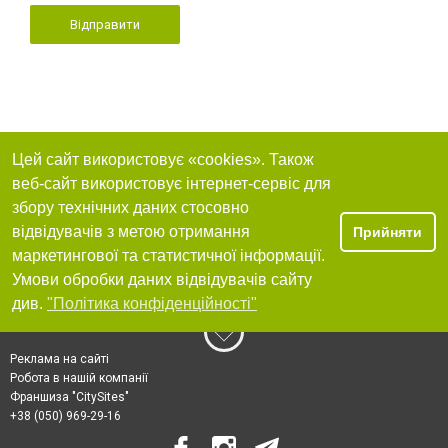
Відправити
Цей сайт використовує «cookies». Також
веб-сайт використовує інтернет-сервіс для
збору технічних даних стосовно
відвідувачів з метою отримання
Прийняти
маркетингової та статистичної інформації.
Умови обробки даних відвідувачів сайту
див.
"Політика конфіденційності"
Реклама на сайті
Робота в нашій компанії
Франшиза "CitySites"
+38 (050) 969-29-16