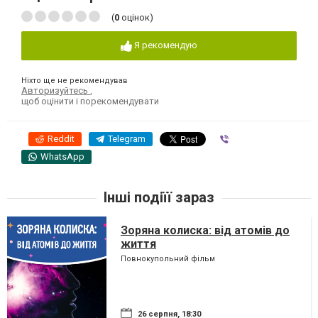
(
0
оцінок)
Я рекомендую
Ніхто ще не рекомендував
Авторизуйтесь
,
щоб оцінити і порекомендувати
Reddit
Telegram
Viber
WhatsApp
Інші подіїї зараз
Зоряна колиска: від атомів до
життя
Повнокупольний фільм
26 серпня, 18:30