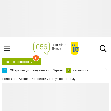
11
Наші спецпроєкти
Т
ТОП кращих дистанційних шкіл України
В
Військторги
Головна
Афіша
Концерти
Почуй по-новому