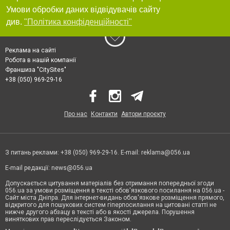
Умови обробки даних відвідувачів сайту
див.
"Політика конфіденційності"
Реклама на сайті
Робота в нашій компанії
Франшиза "CitySites"
+38 (050) 969-29-16
Про нас
Контакти
Автори проєкту
З питань реклами: +38 (050) 969-29-16. E-mail:
reklama@056.ua
E-mail редакції:
news@056.ua
Допускається цитування матеріалів без отримання попередньої згоди
056.ua за умови розміщення в тексті обов'язкового посилання на 056.ua -
Сайт міста Дніпра. Для інтернет-видань обов'язкове розміщення прямого,
відкритого для пошукових систем гіперпосилання на цитовані статті не
нижче другого абзацу в тексті або в якості джерела. Порушення
виняткових прав переслідується Законом.