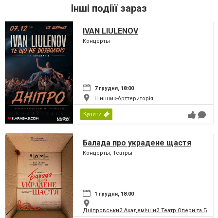
Інші подіїї зараз
IVAN LIULENOV
Концерты
7 грудня, 18:00
Шинник-Арттериторія
Купити
Балада про украдене щастя
Концерты, Театры
1 грудня, 18:00
Дніпровський Академічний Театр Опери та Бале