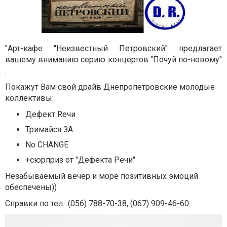
"Арт-кафе "Неизвестный Петровский" предлагает
вашему вниманию серию концертов "Почуй по-новому"
.
Покажут Вам свой драйв Днепропетровские молодые
коллективы:
Дефект Rечи
Тримайся ЗА
No CHANGE
+сюрприз от "Дефекта Речи"
Незабываемый вечер и море позитивных эмоций
обеспечены))
Справки по тел.: (056) 788-70-38, (067) 909-46-60.