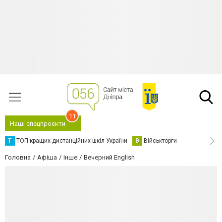
11
Наші спецпроєкти
Т
ТОП кращих дистанційних шкіл України
В
Військторги
Головна
Афіша
Інше
Вечерний English