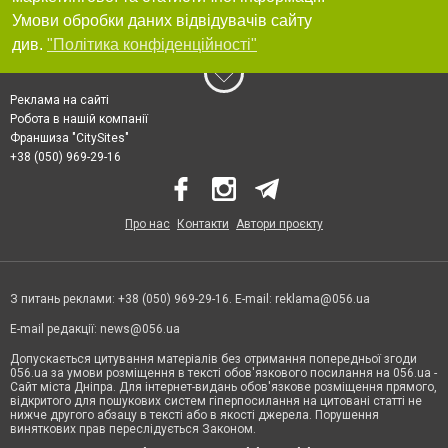
Умови обробки даних відвідувачів сайту
див.
"Політика конфіденційності"
Реклама на сайті
Робота в нашій компанії
Франшиза "CitySites"
+38 (050) 969-29-16
Про нас
Контакти
Автори проєкту
З питань реклами: +38 (050) 969-29-16. E-mail:
reklama@056.ua
E-mail редакції:
news@056.ua
Допускається цитування матеріалів без отримання попередньої згоди
056.ua за умови розміщення в тексті обов'язкового посилання на 056.ua -
Сайт міста Дніпра. Для інтернет-видань обов'язкове розміщення прямого,
відкритого для пошукових систем гіперпосилання на цитовані статті не
нижче другого абзацу в тексті або в якості джерела. Порушення
виняткових прав переслідується Законом.