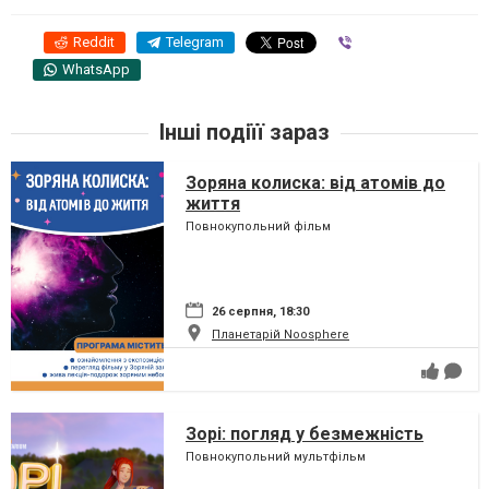
Reddit
Telegram
Viber
WhatsApp
Інші подіїї зараз
Зоряна колиска: від атомів до
життя
Повнокупольний фільм
26 серпня, 18:30
Планетарій Noosphere
Зорі: погляд у безмежність
Повнокупольний мультфільм