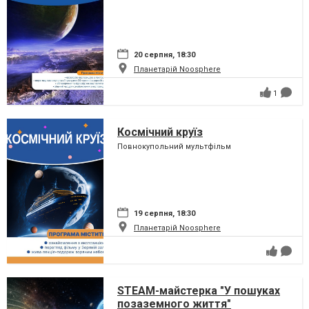
20 серпня, 18:30
Планетарій Noosphere
1
Космічний круїз
Повнокупольний мультфільм
19 серпня, 18:30
Планетарій Noosphere
STEAM-майстерка "У пошуках
позаземного життя"