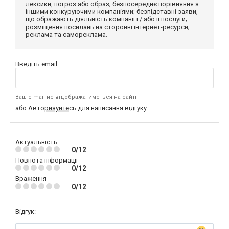
лексики, погроз або образ; безпосереднє порівняння з
іншими конкуруючими компаніями; безпідставні заяви,
що ображають діяльність компанії і / або її послуги;
розміщення посилань на сторонні інтернет-ресурси;
реклама та самореклама.
Введіть email:
Ваш e-mail не відображатиметься на сайті
або
Авторизуйтесь
для написання відгуку
Актуальність
0/12
Повнота інформації
0/12
Враження
0/12
Відгук: