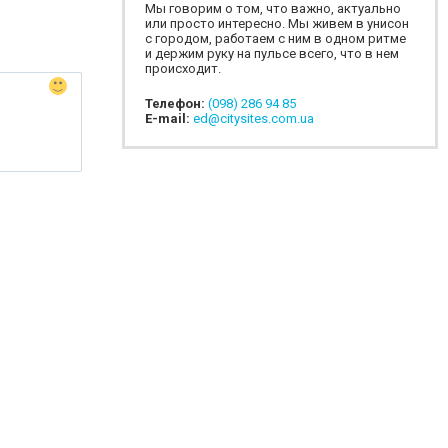
Мы говорим о том, что важно, актуально
или просто интересно. Мы живем в унисон
с городом, работаем с ним в одном ритме
и держим руку на пульсе всего, что в нем
происходит.
Телефон:
(098) 286 94 85
E-mail:
ed@citysites.com.ua