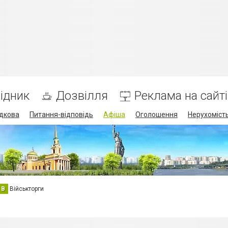
ідник
Дозвілля
Реклама на сайті
дкова
Питання-відповідь
Афіша
Оголошення
Нерухоміст
В
Військторги