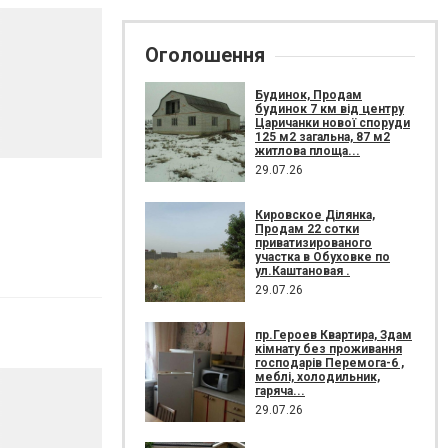
Оголошення
Будинок, Продам
будинок 7 км від центру
Царичанки нової споруди
125 м2 загальна, 87 м2
житлова площа...
29.07.26
Кировское Ділянка,
Продам 22 сотки
приватизированого
участка в Обуховке по
ул.Каштановая .
29.07.26
пр.Героев Квартира, Здам
кімнату без проживання
господарів Перемога-6 ,
меблі, холодильник,
гаряча...
29.07.26