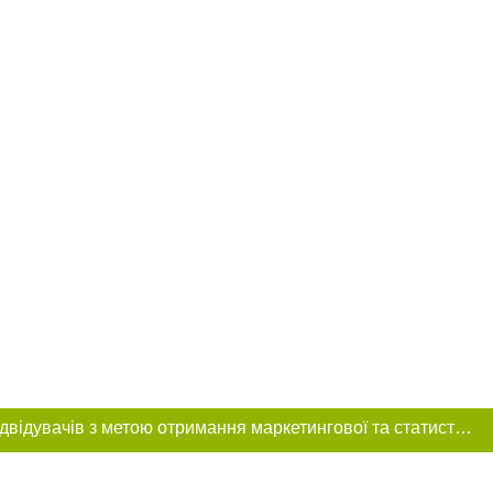
Цей сайт використовує «cookies». Також веб-сайт використовує інтернет-сервіс для збору технічних даних стосовно відвідувачів з метою отримання маркетингової та статистичної інформації. Умови обробки даних відвідувачів сайту див.