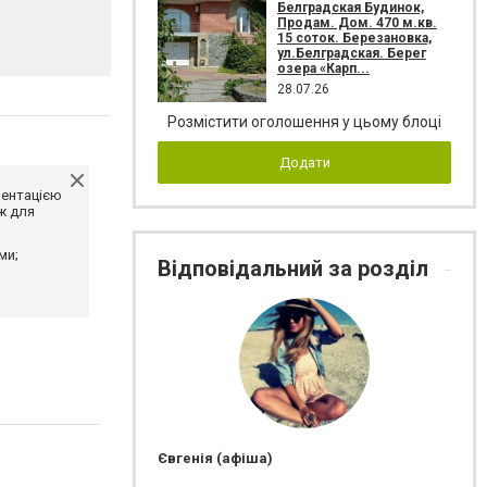
Белградская Будинок,
Продам. Дом. 470 м.кв.
15 соток. Березановка,
ул.Белградская. Берег
озера «Карп...
28.07.26
Розмістити оголошення у цьому блоці
Додати
ментацією
ж для
ми;
Відповідальний за розділ
Євгенія (афіша)