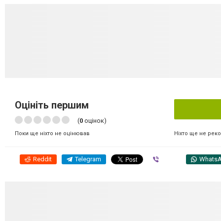
Оцініть першим
(
0
оцінок)
Ніхто ще не рек
Поки ще ніхто не оцінював
Reddit
Telegram
Viber
Whats