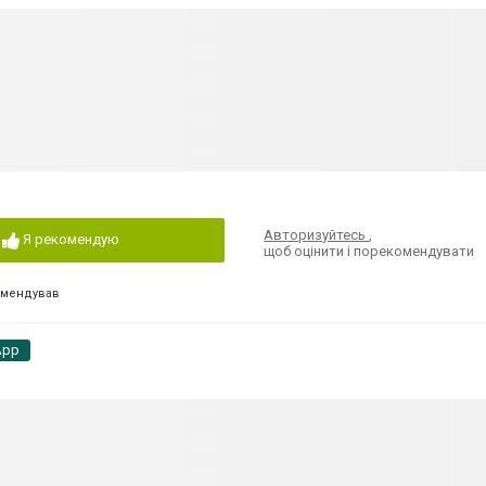
Авторизуйтесь
,
Я рекомендую
щоб оцінити і порекомендувати
омендував
App