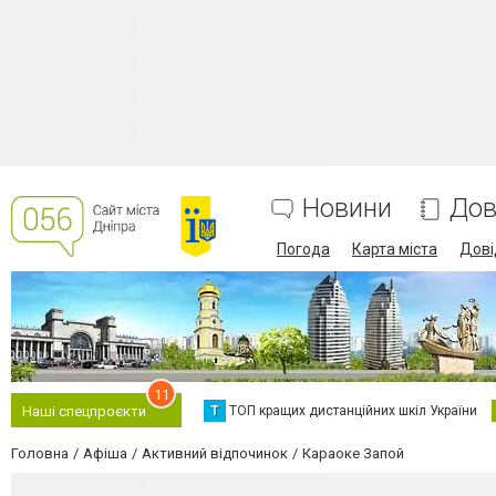
Новини
Дов
Погода
Карта міста
Дові
11
Т
ТОП кращих дистанційних шкіл України
Наші спецпроєкти
Головна
Афіша
Активний відпочинок
Караоке Запой