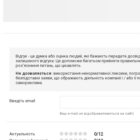
Відгук - це думка або оцінка людей, які бажають передати дос
залишеного відгука. Це допоможе багатьом прийняти правильне 
роз'яснення питань, що цікавлять.
Не дозволяється:
використання ненормативної лексики, погро
безпідставні заяви, що ображають діяльність компанії і / або її
самореклама.
Введіть email:
Ваш e-mail не відображатиметься на сайті
Актуальність
0/12