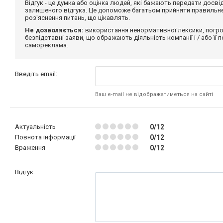
Відгук - це думка або оцінка людей, які бажають передати дос
залишеного відгука. Це допоможе багатьом прийняти правильне 
роз'яснення питань, що цікавлять.
Не дозволяється:
використання ненормативної лексики, погро
безпідставні заяви, що ображають діяльність компанії і / або її
самореклама.
Введіть email:
Ваш e-mail не відображатиметься на сайті
Актуальність
0/12
Повнота інформації
0/12
Враження
0/12
Відгук: