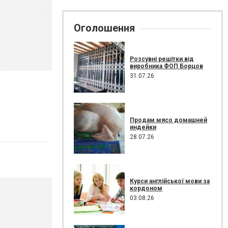
Оголошення
Розсувні решітки від
виробника ФОП Борцов
31.07.26
Продам мясо домашней
индейки
28.07.26
Курси англійської мови за
кордоном
03.08.26