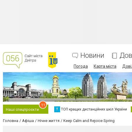
Новини
Дов
Погода
Карта міста
Дові
11
Т
ТОП кращих дистанційних шкіл України
Наші спецпроєкти
Головна
Афіша
Нічне життя
Keep Calm and Rejoice Spring