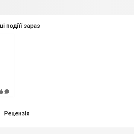
ші подіїї зараз
Рецензія