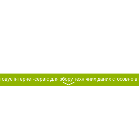
〉
нас :