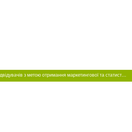
Цей сайт використовує «cookies». Також веб-сайт використовує інтернет-сервіс для збору технічних даних стосовно відвідувачів з метою отримання маркетингової та статистичної інформації. Умови обробки даних відвідувачів сайту див.