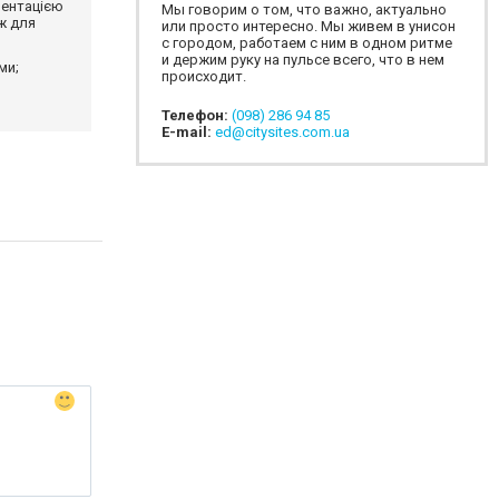
ментацією
Мы говорим о том, что важно, актуально
ж для
или просто интересно. Мы живем в унисон
с городом, работаем с ним в одном ритме
и держим руку на пульсе всего, что в нем
ми;
происходит.
Телефон:
(098) 286 94 85
E-mail:
ed@citysites.com.ua