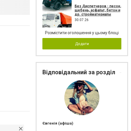
Без Диспетчеров - песок,
щебень, асфальт, бетон и
др. стройматериалы
30.07.26
Розмістити оголошення у цьому блоці
Додати
Відповідальний за розділ
Євгенія (афіша)