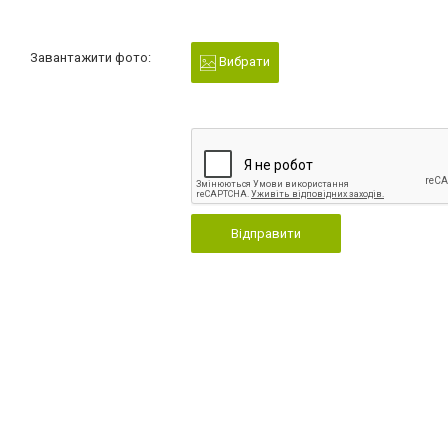
Завантажити фото:
Вибрати
Відправити