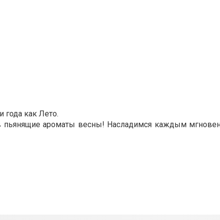
 года как Лето.
я в пьянящие ароматы весны! Насладимся каждым мгновен