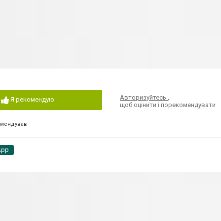
Авторизуйтесь
,
Я рекомендую
щоб оцінити і порекомендувати
омендував
App