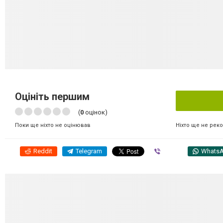
Оцініть першим
(
0
оцінок)
Ніхто ще не рек
Поки ще ніхто не оцінював
Reddit
Telegram
Viber
Whats