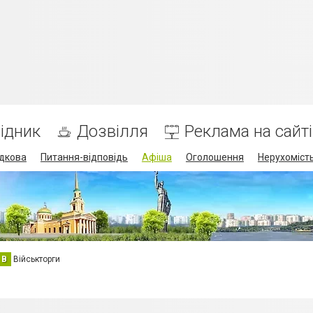
ідник
Дозвілля
Реклама на сайті
дкова
Питання-відповідь
Афіша
Оголошення
Нерухоміст
В
Військторги