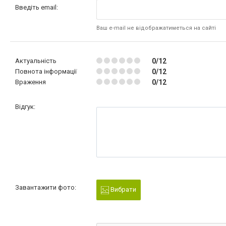
Введіть email:
Ваш e-mail не відображатиметься на сайті
Актуальність
0/12
Повнота інформації
0/12
Враження
0/12
Відгук:
Завантажити фото:
Вибрати