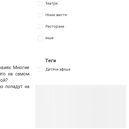
Театри
Нічне життя
Ресторани
Інше
Теги
овиях. Многие
Дитяча афіша
это на самом
бой?
о попадут на