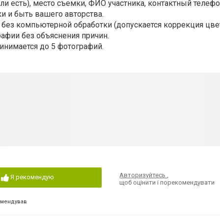
ли есть), место съемки, ФИО участника, контактный телефо
и и быть вашего авторства.
 без компьютерной обработки (допускается коррекция цвет
рафии без объяснения причин.
инимается до 5 фотографий.
Авторизуйтесь
,
Я рекомендую
щоб оцінити і порекомендувати
омендував