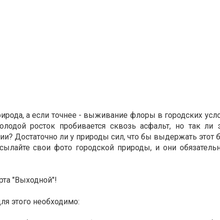
рода, а если точнее - выживание флоры в городских усл
лодой росток пробивается сквозь асфальт, но так ли 
ии? Достаточно ли у природы сил, что бы выдержать этот 
сылайте свои фото городской природы, и они обязательн
рта "Выходной"!
ля этого необходимо: