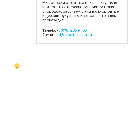
Мы говорим о том, что важно, актуально
или просто интересно. Мы живем в унисон
с городом, работаем с ним в одном ритме
и держим руку на пульсе всего, что в нем
происходит.
Телефон:
(098) 286 94 85
E-mail:
ed@citysites.com.ua