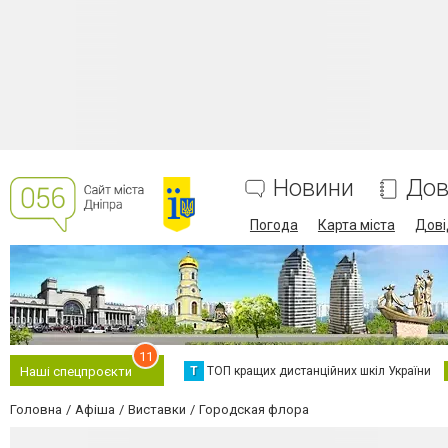
Новини
Дов
Погода
Карта міста
Дові
11
Т
ТОП кращих дистанційних шкіл України
Наші спецпроєкти
Головна
Афіша
Виставки
Городская флора