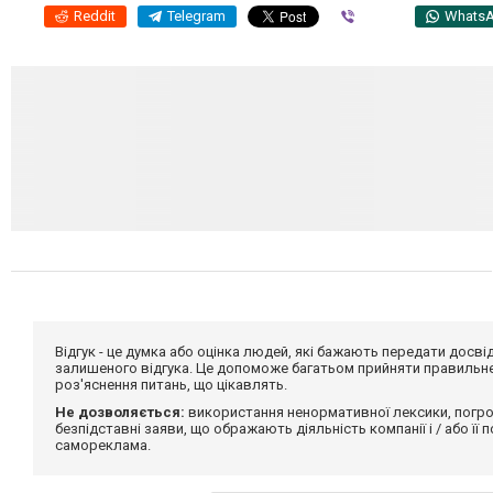
Reddit
Telegram
Viber
Whats
Відгук - це думка або оцінка людей, які бажають передати дос
залишеного відгука. Це допоможе багатьом прийняти правильне 
роз'яснення питань, що цікавлять.
Не дозволяється:
використання ненормативної лексики, погро
безпідставні заяви, що ображають діяльність компанії і / або її
самореклама.