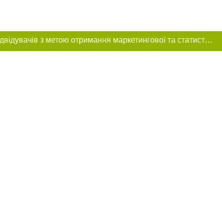
Цей сайт використовує «cookies». Також веб-сайт використовує інтернет-сервіс для збору технічних даних стосовно відвідувачів з метою отримання маркетингової та статистичної інформації. Умови обробки даних відвідувачів сайту див.
ння в тексті
міщення прямого,
 тексті або в
цпроєкт",
реклами.