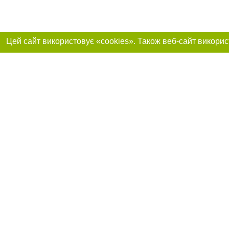
Реклама на сайті
Приєднуйтесь до 
Робота в нашій компанії
Франшиза "CitySites"
Про нас
Контакт
+38 (050) 969-29-16
З питань реклами: +38 (050) 969-29-16. E-mail:
Допускається цит
reklama@056.ua
обов'язкового по
відкритого для по
якості джерела. 
E-mail редакції:
news@056.ua
Матеріали з плаш
"Політичні новини