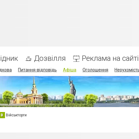
ідник
Дозвілля
Реклама на сайті
дкова
Питання-відповідь
Афіша
Оголошення
Нерухоміст
В
Військторги