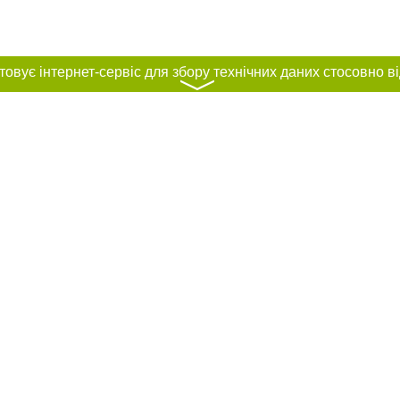
〉
нас :
и
Автори проєкту
ування матеріалів без отримання попередньої згоди 056.ua за умови розміще
силання на 056.ua - Сайт міста Дніпра. Для інтернет-видань обов'язкове роз
шукових систем гіперпосилання на цитовані статті не нижче другого абзацу в
Порушення виняткових прав переслідується Законом.
ками "Новини компаній", "Промо", "Партнерський матеріал", "Партнерський спе
", "Пресреліз", "PR", "Офіційно", "Політична реклама" публікуються на правах 