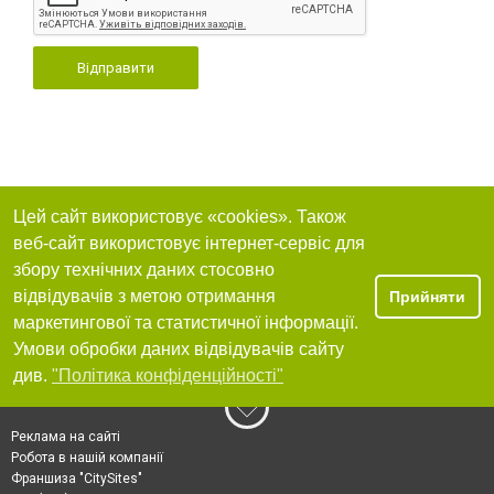
Відправити
Цей сайт використовує «cookies». Також
веб-сайт використовує інтернет-сервіс для
збору технічних даних стосовно
відвідувачів з метою отримання
Прийняти
маркетингової та статистичної інформації.
Умови обробки даних відвідувачів сайту
див.
"Політика конфіденційності"
Реклама на сайті
Робота в нашій компанії
Франшиза "CitySites"