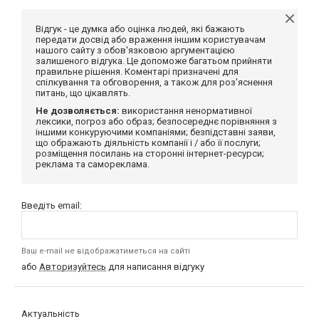
Відгук - це думка або оцінка людей, які бажають
передати досвід або враження іншим користувачам
нашого сайту з обов'язковою аргументацією
залишеного відгука. Це допоможе багатьом прийняти
правильне рішення. Коментарі призначені для
спілкування та обговорення, а також для роз'яснення
питань, що цікавлять.
Не дозволяється:
використання ненормативної
лексики, погроз або образ; безпосереднє порівняння з
іншими конкуруючими компаніями; безпідставні заяви,
що ображають діяльність компанії і / або її послуги;
розміщення посилань на сторонні інтернет-ресурси;
реклама та самореклама.
Введіть email:
Ваш e-mail не відображатиметься на сайті
або
Авторизуйтесь
для написання відгуку
Актуальність