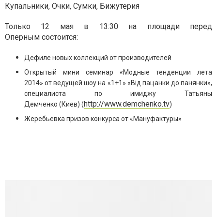
Купальники, Очки, Сумки, Бижутерия
Только 12 мая в 13:30 на площади перед
Оперным состоится:
Дефиле
новых коллекций от производителей
Открытый мини семинар
«Модные тенденции лета
2014»
от
ведущей
шоу на «1+1» «Вiд пацанки до панянки»,
специалиста по имиджу
Татьяны
http://www.demchenko.tv
Демченко
(Киев)
(
)
Жеребьевка
призов конкурса от «Мануфактуры»