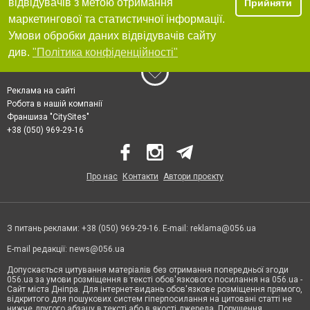
відвідувачів з метою отримання
Прийняти
маркетингової та статистичної інформації.
Умови обробки даних відвідувачів сайту
див.
"Політика конфіденційності"
Реклама на сайті
Робота в нашій компанії
Франшиза "CitySites"
+38 (050) 969-29-16
Про нас
Контакти
Автори проєкту
З питань реклами: +38 (050) 969-29-16. E-mail:
reklama@056.ua
E-mail редакції:
news@056.ua
Допускається цитування матеріалів без отримання попередньої згоди
056.ua за умови розміщення в тексті обов'язкового посилання на 056.ua -
Сайт міста Дніпра. Для інтернет-видань обов'язкове розміщення прямого,
відкритого для пошукових систем гіперпосилання на цитовані статті не
нижче другого абзацу в тексті або в якості джерела. Порушення