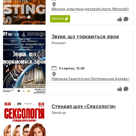
Менора, культурно-деловой центр (Menorah)
Купити
Звуки, що торкаються зірок
Концерт
9 серпня, 15:00
Німецька Євангелічно-Лютеранська Церква Святої
Стендап шоу «Сексологія»
Stand-up