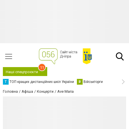
11
Наші спецпроєкти
Т
ТОП кращих дистанційних шкіл України
В
Військторги
Головна
Афіша
Концерти
Ave Maria