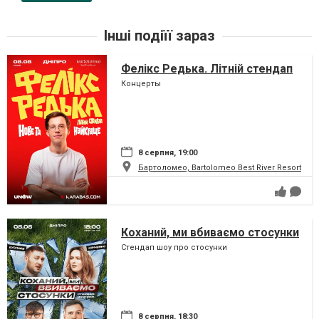
Інші подіїї зараз
Фелікс Редька. Літній стендап
Концерты
8 серпня, 19:00
Бартоломео, Bartolomeo Best River Resort
Коханий, ми вбиваємо стосунки
Стендап шоу про стосунки
8 серпня, 18:30