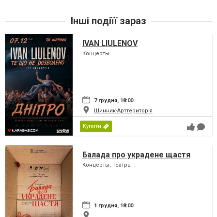
Інші подіїї зараз
IVAN LIULENOV
Концерты
7 грудня, 18:00
Шинник-Арттериторія
Купити
Балада про украдене щастя
Концерты, Театры
1 грудня, 18:00