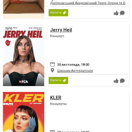
Дніпровський Академічний Театр Опери та Бале
Купити
Jerry Heil
Концерт
30 листопада, 18:00
Шинник-Арттериторія
Купити
KLER
Концерты