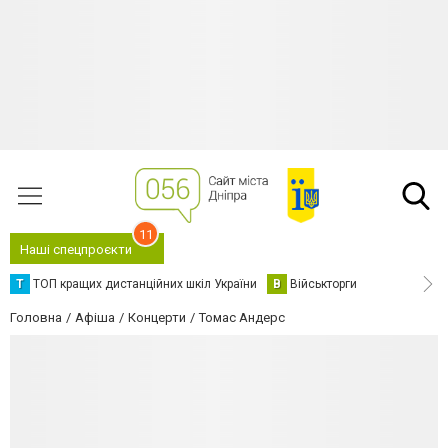
11
Наші спецпроєкти
Т
ТОП кращих дистанційних шкіл України
В
Військторги
Головна
Афіша
Концерти
Томас Андерс