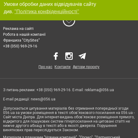
Умови обробки даних відвідувачів сайту
див.
"Політика конфіденційності"
Реклама на сайті
Робота в нашій компанії
Франшиза "CitySites"
+38 (050) 969-29-16
Про нас
Контакти
Автори проєкту
З питань реклами: +38 (050) 969-29-16. E-mail:
reklama@056.ua
E-mail редакції:
news@056.ua
Допускається цитування матеріалів без отримання попередньої згоди
056.ua за умови розміщення в тексті обов'язкового посилання на 056.ua -
Сайт міста Дніпра. Для інтернет-видань обов'язкове розміщення прямого,
відкритого для пошукових систем гіперпосилання на цитовані статті не
нижче другого абзацу в тексті або в якості джерела. Порушення
виняткових прав переслідується Законом.
Матеріали з плашками "Новини компаній", "Промо", "Партнерський