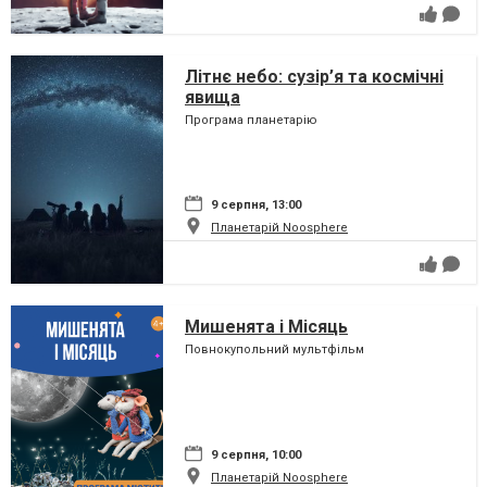
Літнє небо: сузір’я та космічні
явища
Програма планетарію
9 серпня, 13:00
Планетарій Noosphere
Мишенята і Місяць
Повнокупольний мультфільм
9 серпня, 10:00
Планетарій Noosphere