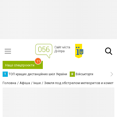
11
Наші спецпроєкти
Т
ТОП кращих дистанційних шкіл України
В
Військторги
Головна
Афіша
Інше
Земля под обстрелом метеоритов и комет