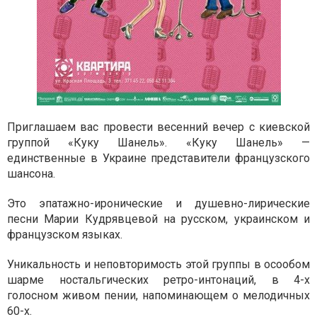
Приглашаем вас провести весенний вечер с киевской
группой «Куку Шанель». «Куку Шанель» —
единственные в Украине представители французского
шансона.
Это эпатажно-иронические и душевно-лирические
песни Марии Кудрявцевой на русском, украинском и
французском языках.
Уникальность и неповторимость этой группы в осообом
шарме ностальгических ретро-интонаций, в 4-х
голосном живом пении, напоминающем о мелодичных
60-х.