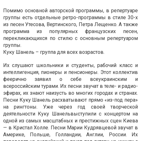
Помимо основной авторской программы, в репертуаре
группы есть отдельные ретро-программы в стиле 30-х
из песен Утесова, Вертинского, Петра Лещенко. А также
программа из популярных французских песен,
перекликающихся по стилю с основным репертуаром
группы.
Куку Шанель – группа для всех возрастов.
Их слушают школьники и студенты, рабочий класс и
интеллигенция, пионеры и пенсионеры. Этот коллектив
феерично заявил о себе всеукраинским и
всероссийским турами. Их песни звучат в теле- и радио-
эфирах, их знают наизусть во многих городах и странах.
Песни Куку Шанель расхватывают прямо «из-под пера»
на рингтоны. Уже через год своей творческой
деятельности Куку Шанельвыступили с концертом на
одной из самых масштабных и престижных сцен Киева
— в Кристал Холле. Песни Марии Кудрявцевой звучат в
Америке, Польше, Голландии, Англии, России. Их