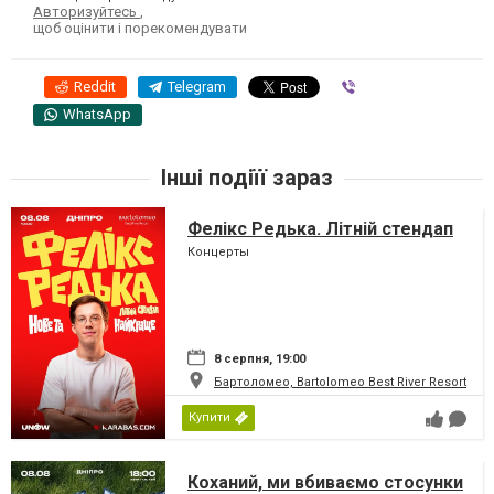
Авторизуйтесь
,
щоб оцінити і порекомендувати
Reddit
Telegram
Viber
WhatsApp
Інші подіїї зараз
Фелікс Редька. Літній стендап
Концерты
8 серпня, 19:00
Бартоломео, Bartolomeo Best River Resort
Купити
Коханий, ми вбиваємо стосунки