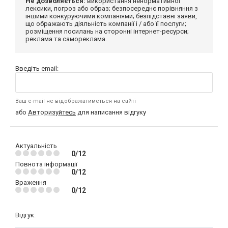
Не дозволяється:
використання ненормативної
лексики, погроз або образ; безпосереднє порівняння з
іншими конкуруючими компаніями; безпідставні заяви,
що ображають діяльність компанії і / або її послуги;
розміщення посилань на сторонні інтернет-ресурси;
реклама та самореклама.
Введіть email:
Ваш e-mail не відображатиметься на сайті
або
Авторизуйтесь
для написання відгуку
Актуальність
0/12
Повнота інформації
0/12
Враження
0/12
Відгук: