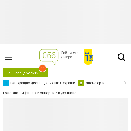
11
Наші спецпроєкти
Т
ТОП кращих дистанційних шкіл України
В
Військторги
Головна
Афіша
Концерти
Куку Шанель