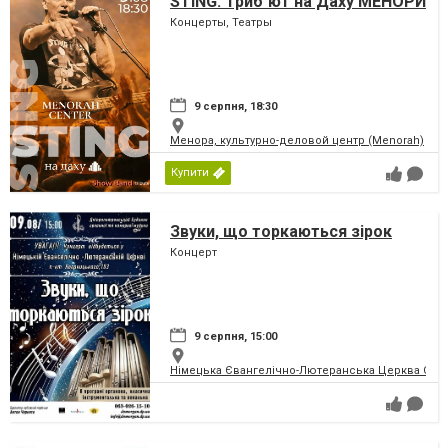
STING. Триб`ют на Даху МЕНОРИ
Концерты, Театры
9 серпня, 18:30
Менора, культурно-деловой центр (Menorah)
Купити
Звуки, що торкаються зірок
Концерт
9 серпня, 15:00
Німецька Євангелічно-Лютеранська Церква Святої