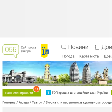
Новини
Дов
Погода
Карта міста
Дові
11
Т
ТОП кращих дистанційних шкіл України
Наші спецпроєкти
Головна
Афіша
Театри
Злюка или переполох в кукольном городе