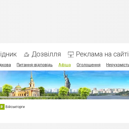
ідник
Дозвілля
Реклама на сайті
дкова
Питання-відповідь
Афіша
Оголошення
Нерухоміст
В
Військторги