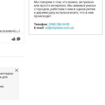
Мы говорим о том, что важно, актуально
или просто интересно. Мы живем в унисон
с городом, работаем с ним в одном ритме
и держим руку на пульсе всего, что в нем
происходит.
Телефон:
(098) 286 94 85
E-mail:
ed@citysites.com.ua
и та комедії – ДРАМіКОМ
ментацією
ж для
ми;