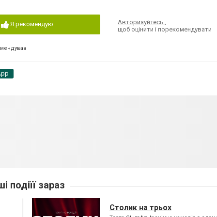
Авторизуйтесь
,
Я рекомендую
щоб оцінити і порекомендувати
омендував
App
ші подіїї зараз
Столик на трьох