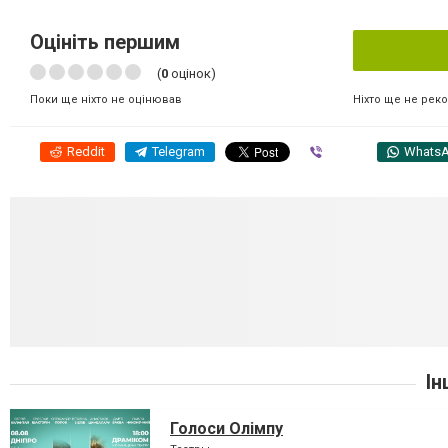
Оцініть першим
(
0
оцінок)
Ніхто ще не рек
Поки ще ніхто не оцінював
Reddit
Telegram
Viber
Whats
Ін
Голоси Олімпу