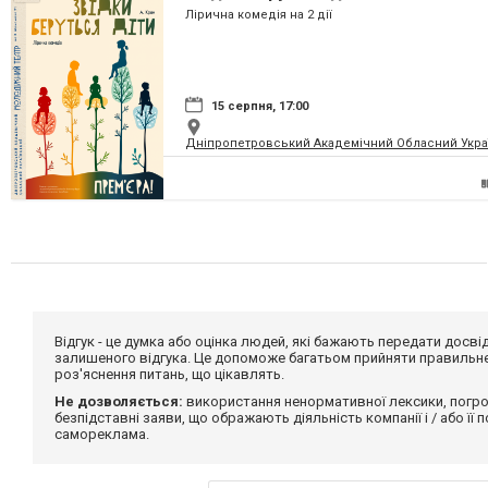
Лірична комедія на 2 дії
15 серпня, 17:00
Дніпропетровський Академічний Обласний Укра
Відгук - це думка або оцінка людей, які бажають передати дос
залишеного відгука. Це допоможе багатьом прийняти правильне 
роз'яснення питань, що цікавлять.
Не дозволяється:
використання ненормативної лексики, погро
безпідставні заяви, що ображають діяльність компанії і / або її
самореклама.