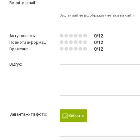
Введіть email:
Ваш e-mail не відображатиметься на сайті
Актуальність
0/12
Повнота інформації
0/12
Враження
0/12
Відгук:
Завантажити фото:
Вибрати