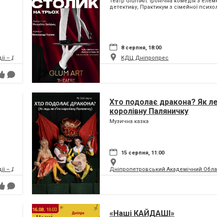
Театр GlumArt. Іронічна комедія з еле
детективу, Практикум з сімейної психол
8 серпня, 18:00
дії – ДРАМіКОМ
КДЦ Дніпропрес
Хто подолає дракона? Як ле
королівну Паляничку
Музична казка
15 серпня, 11:00
дії – ДРАМіКОМ
Дніпропетровський Академічний Обла
«Наші КАЙДАШІ»