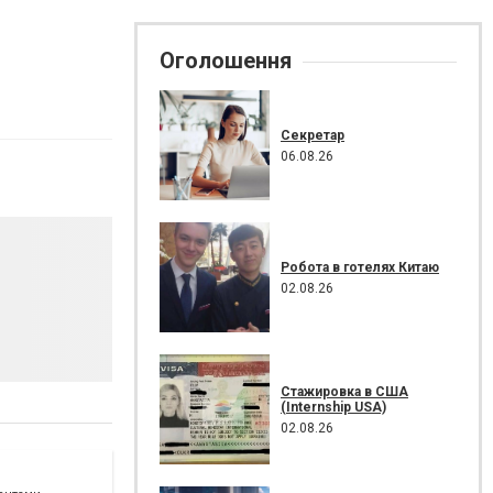
Оголошення
Секретар
06.08.26
Робота в готелях Китаю
02.08.26
Стажировка в США
(Internship USA)
02.08.26