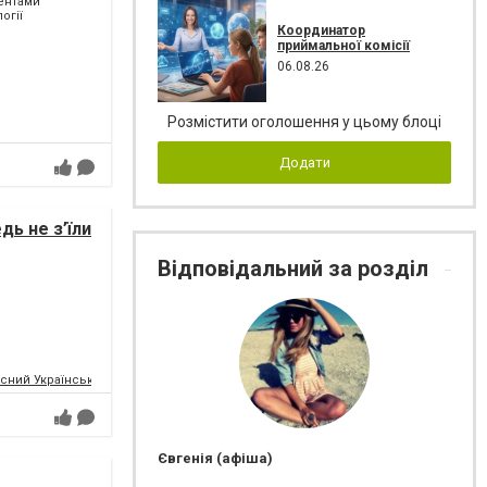
ментами
огії
Координатор
приймальної комісії
06.08.26
Розмістити оголошення у цьому блоці
Додати
дь не з’їли
Відповідальний за розділ
сний Український Молодіжний Театр
Євгенія (афіша)