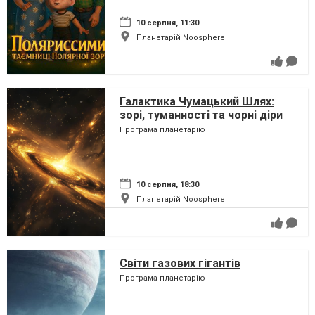
10 серпня, 11:30
Планетарій Noosphere
Галактика Чумацький Шлях:
зорі, туманності та чорні діри
Програма планетарію
10 серпня, 18:30
Планетарій Noosphere
Світи газових гігантів
Програма планетарію