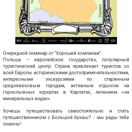
Очередной семинар от "Хорошей компании".
Польша – европейское государство, популярный
туристический центр. Страна привлекает туристов со
всей Европы историческими достопримечательностями,
интересными экскурсиями по старинным
средневековым городам, активным отдыхом на
горнолыжных курортах в Карпатах, лечением «на
минеральных водах».
Хочешь путешествовать самостоятельно и стать
путешественником с Большой буквы? - мы рады тебе
помочь!