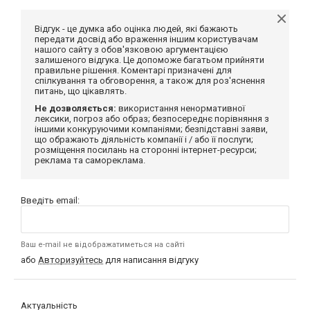
Відгук - це думка або оцінка людей, які бажають
передати досвід або враження іншим користувачам
нашого сайту з обов'язковою аргументацією
залишеного відгука. Це допоможе багатьом прийняти
правильне рішення. Коментарі призначені для
спілкування та обговорення, а також для роз'яснення
питань, що цікавлять.
Не дозволяється:
використання ненормативної
лексики, погроз або образ; безпосереднє порівняння з
іншими конкуруючими компаніями; безпідставні заяви,
що ображають діяльність компанії і / або її послуги;
розміщення посилань на сторонні інтернет-ресурси;
реклама та самореклама.
Введіть email:
Ваш e-mail не відображатиметься на сайті
або
Авторизуйтесь
для написання відгуку
Актуальність