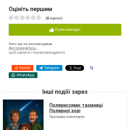
Оцініть першим
(
0
оцінок)
Я рекомендую
Ніхто ще не рекомендував
Авторизуйтесь
,
щоб оцінити і порекомендувати
Reddit
Telegram
Viber
WhatsApp
Інші подіїї зараз
Поляриссими: таємниці
Полярної зорі
Програма планетарію