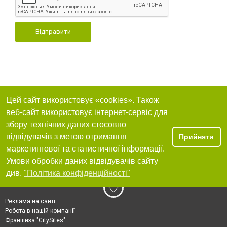
Відправити
Цей сайт використовує «cookies». Також
веб-сайт використовує інтернет-сервіс для
збору технічних даних стосовно
відвідувачів з метою отримання
Прийняти
маркетингової та статистичної інформації.
Умови обробки даних відвідувачів сайту
див.
"Політика конфіденційності"
Реклама на сайті
Робота в нашій компанії
Франшиза "CitySites"