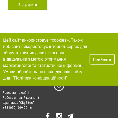
Відправити
Цей сайт використовує «cookies». Також
веб-сайт використовує інтернет-сервіс для
збору технічних даних стосовно
відвідувачів з метою отримання
Прийняти
маркетингової та статистичної інформації.
Умови обробки даних відвідувачів сайту
див.
"Політика конфіденційності"
Реклама на сайті
Робота в нашій компанії
Франшиза "CitySites"
+38 (050) 969-29-16