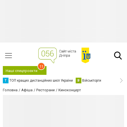
11
Наші спецпроєкти
Т
ТОП кращих дистанційних шкіл України
В
Військторги
Головна
Афіша
Ресторани
Киноконцерт