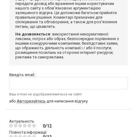
передати досвід або враження іншим користувачам
нашого сайту з обов'язковою аргументацією
залишеного відгука. Це допоможе багатьом прийняти
правильне рішення. Коментарі призначені для
спілкування та обговорення, а також для роз'яснення
питань, що цікавлять.
Не дозволяється:
використання ненормативної
лексики, погроз або образ; безпосереднє порівняння з
іншими конкуруючими компаніями; безпідставні заяви,
що ображають діяльність компанії і / або її послуги;
розміщення посилань на сторонні інтернет-ресурси;
реклама та самореклама.
Введіть email:
Ваш e-mail не відображатиметься на сайті
або
Авторизуйтесь
для написання відгуку
Актуальність
0/12
Повнота інформації
0/12