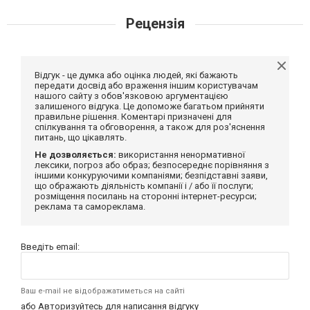
Рецензія
Відгук - це думка або оцінка людей, які бажають
передати досвід або враження іншим користувачам
нашого сайту з обов'язковою аргументацією
залишеного відгука. Це допоможе багатьом прийняти
правильне рішення. Коментарі призначені для
спілкування та обговорення, а також для роз'яснення
питань, що цікавлять.
Не дозволяється:
використання ненормативної
лексики, погроз або образ; безпосереднє порівняння з
іншими конкуруючими компаніями; безпідставні заяви,
що ображають діяльність компанії і / або її послуги;
розміщення посилань на сторонні інтернет-ресурси;
реклама та самореклама.
Введіть email:
Ваш e-mail не відображатиметься на сайті
або
Авторизуйтесь
для написання відгуку