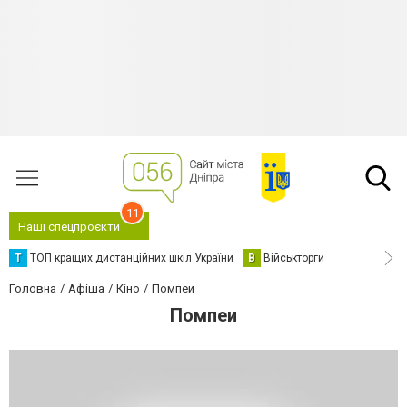
11
Наші спецпроєкти
Т
ТОП кращих дистанційних шкіл України
В
Військторги
Головна
Афіша
Кіно
Помпеи
Помпеи