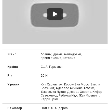
Жанр
боевик, драма, мелодрама,
приключения, история
Країна
США, Германия
Рік
2014
У ролях
Кит Харингтон, Кэрри-Энн Мосс, Эмили
Браунинг, Адевале Акинойе-Агбаже,
Джессика Лукас, Джаред Харрис, Кифер
Сазерленд, Ребекка Иди, Жан Френетт,
Карри Грэм
Режисер
Пол У. С. Андерсон