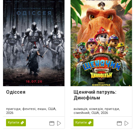
Одіссея
Щенячий патруль:
Динофільм
пригоди, фентезі, екшн, США,
анімація, комедія, пригоди,
2026
сімейний, США, 2026
Купити
Купити