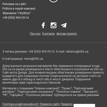
Реклама на сайті
Робота в нашій компанії
Франшиза "CitySites"
+38 (050) 969-29-16
Про нас
Контакти
Автори проєкту
З питань реклами: +38 (050) 969-29-16. E-mail:
reklama@056.ua
E-mail редакції:
news@056.ua
Допускається цитування матеріалів без отримання попередньої згоди
056.ua за умови розміщення в тексті обов'язкового посилання на 056.ua -
Сайт міста Дніпра. Для інтернет-видань обов'язкове розміщення прямого,
відкритого для пошукових систем гіперпосилання на цитовані статті не
нижче другого абзацу в тексті або в якості джерела. Порушення
виняткових прав переслідується Законом.
Матеріали з плашками "Новини компаній", "Промо", "Партнерський
матеріал", "Партнерський спецпроєкт", "Політичні новини", "Пресреліз",
"PR", "Офіційно", "Політична реклама" публікуються на правах реклами.
Політика конфіденційності
Правила сайту
Правила