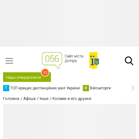
11
Наші спецпроєкти
Т
ТОП кращих дистанційних шкіл України
В
Військторги
Головна
Афіша
Інше
Космик и его друзья