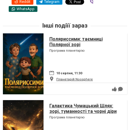
Reddit
Telegram
Viber
WhatsApp
Інші подіїї зараз
Поляриссими: таємниці
Полярної зорі
Програма планетарію
10 серпня, 11:30
Планетарій Noosphere
Галактика Чумацький Шлях:
зорі, туманності та чорні діри
Програма планетарію