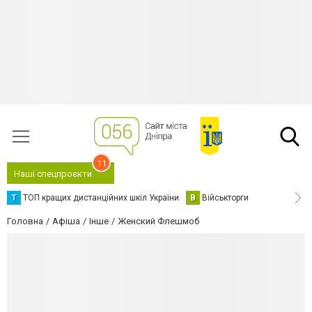
11
Наші спецпроєкти
Т
ТОП кращих дистанційних шкіл України
В
Військторги
Головна
Афіша
Інше
Женский Флешмоб