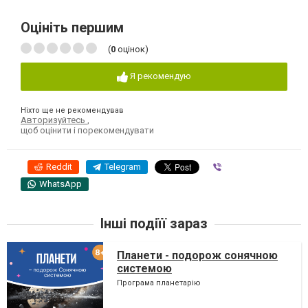
Оцініть першим
(
0
оцінок)
Я рекомендую
Ніхто ще не рекомендував
Авторизуйтесь
,
щоб оцінити і порекомендувати
Reddit
Telegram
Viber
WhatsApp
Інші подіїї зараз
Планети - подорож сонячною
системою
Програма планетарію