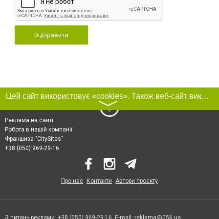
Відправити
Цей сайт використовує «cookies». Також веб-сайт використовує інтернет-сервіс для збору технічних даних стосовно відвідувачів з метою отримання маркетингової та статистичної інформації. Умови обробки даних відвідувачів сайту див.
〉
Реклама на сайті
Робота в нашій компанії
Франшиза "CitySites"
+38 (050) 969-29-16
Про нас
Контакти
Автори проєкту
З питань реклами: +38 (050) 969-29-16. E-mail:
reklama@056.ua