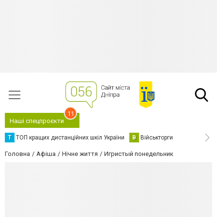
11
Наші спецпроєкти
Т
ТОП кращих дистанційних шкіл України
В
Військторги
Головна
Афіша
Нічне життя
Игристый понедельник