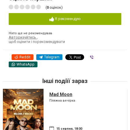
(
0
оцінок)
Я рекомендую
Ніхто ще не рекомендував
Авторизуйтесь
,
щоб оцінити і порекомендувати
Reddit
Telegram
Viber
WhatsApp
Інші подіїї зараз
Mad Moon
Пляжна вечірка
15 серпня, 18:00