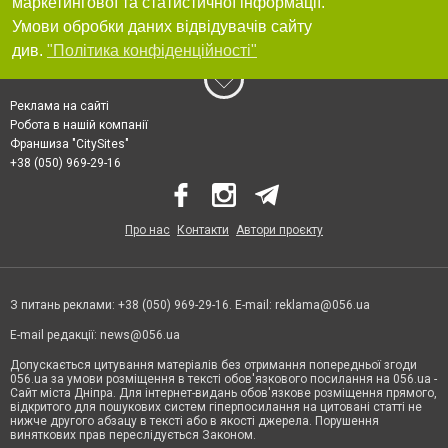
маркетингової та статистичної інформації.
Умови обробки даних відвідувачів сайту
див.
"Політика конфіденційності"
Реклама на сайті
Робота в нашій компанії
Франшиза "CitySites"
+38 (050) 969-29-16
Про нас
Контакти
Автори проєкту
З питань реклами: +38 (050) 969-29-16. E-mail:
reklama@056.ua
E-mail редакції:
news@056.ua
Допускається цитування матеріалів без отримання попередньої згоди
056.ua за умови розміщення в тексті обов'язкового посилання на 056.ua -
Сайт міста Дніпра. Для інтернет-видань обов'язкове розміщення прямого,
відкритого для пошукових систем гіперпосилання на цитовані статті не
нижче другого абзацу в тексті або в якості джерела. Порушення
виняткових прав переслідується Законом.