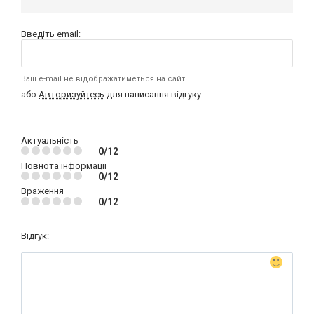
Введіть email:
Ваш e-mail не відображатиметься на сайті
або
Авторизуйтесь
для написання відгуку
Актуальність
0/12
Повнота інформації
0/12
Враження
0/12
Відгук: