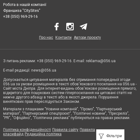
Робота в нашій компанії
Франшиза "CitySites"
+38 (050) 969-29-16
Про нас
Контакти
Автори проєкту
З питань реклами: +38 (050) 969-29-16. E-mail:
reklama@056.ua
E-mail редакції:
news@056.ua
Допускається цитування матеріалів без отримання попередньої згоди
056.ua за умови розміщення в тексті обов'язкового посилання на 056.ua -
Сайт міста Дніпра. Для інтернет-видань обов'язкове розміщення прямого,
відкритого для пошукових систем гіперпосилання на цитовані статті не
нижче другого абзацу в тексті або в якості джерела. Порушення
виняткових прав переслідується Законом.
Матеріали з плашками "Новини компаній", "Промо", "Партнерський
матеріал", "Партнерський спецпроєкт", "Політичні новини", "Пресреліз",
"PR", "Офіційно", "Політична реклама" публікуються на правах реклами.
Політика конфіденційності
Правила сайту
Правила
класифайд
Редакційна політика
Фільтри