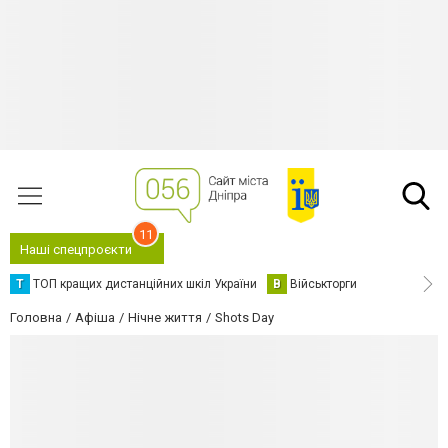
11
Наші спецпроєкти
Т
ТОП кращих дистанційних шкіл України
В
Військторги
Головна
Афіша
Нічне життя
Shots Day