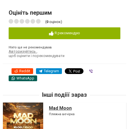
Оцініть першим
(
0
оцінок)
Я рекомендую
Ніхто ще не рекомендував
Авторизуйтесь
,
щоб оцінити і порекомендувати
Reddit
Telegram
Viber
WhatsApp
Інші подіїї зараз
Mad Moon
Пляжна вечірка