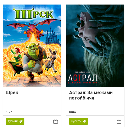
Шрек
Астрал: За межами
потойбіччя
Кіно
Кіно
Купити
Купити