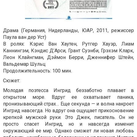
Драма (Германия, Нидерланды, ЮАР, 2011, режиссер
Паула ван дер Уст)
В ролях: Кэрис Ван Хаутен, Рутгер Хауэр, Лиам
Каннингэм, Кэндис Д’Арси, Грант Суэнби, Грэхэм Кларк,
Леон Клайнгман, Дэймон Берри, Дженнифер Штейн,
Вальдемар Шульц
Продолжительность: 100 мин.
Сюжет:
Молодая поэтесса Ингрид беззаботно плавает в
открытом море. Вдруг ее охватывает паника,
пронизывающий страх… Еще секунда — и волна накроет
Ингрид навсегда. Но вдруг она ощущает прикосновение
крепкой мужской руки. Это Джек, писатель. Он не
просто спасет Ингрид, но и навсегда изменит
окружающий ее мир. Однако сможет ли новая любовь