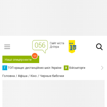
11
Наші спецпроєкти
Т
ТОП кращих дистанційних шкіл України
В
Військторги
Головна
Афіша
Кіно
Черные бабочки