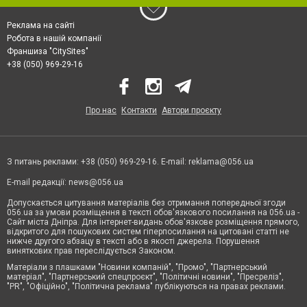
Реклама на сайті
Робота в нашій компанії
Франшиза "CitySites"
+38 (050) 969-29-16
Про нас
Контакти
Автори проєкту
З питань реклами: +38 (050) 969-29-16. E-mail:
reklama@056.ua
E-mail редакції:
news@056.ua
Допускається цитування матеріалів без отримання попередньої згоди
056.ua за умови розміщення в тексті обов'язкового посилання на 056.ua -
Сайт міста Дніпра. Для інтернет-видань обов'язкове розміщення прямого,
відкритого для пошукових систем гіперпосилання на цитовані статті не
нижче другого абзацу в тексті або в якості джерела. Порушення
виняткових прав переслідується Законом.
Матеріали з плашками "Новини компаній", "Промо", "Партнерський
матеріал", "Партнерський спецпроєкт", "Політичні новини", "Пресреліз",
"PR", "Офіційно", "Політична реклама" публікуються на правах реклами.