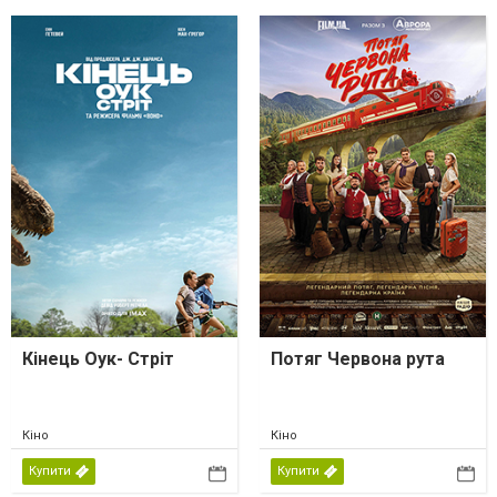
Кінець Оук- Стріт
Потяг Червона рута
Кіно
Кіно
Купити
Купити