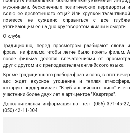
победить неизбежные болезненные увлечения Ингрид
мужчинами, бесконечные политические перевороты и
волю ее деспотичного отца? Или хрупкой талантливой
поэтессе не суждено справиться с все глубже
утягивающим ее на дно круговоротом жизни и смерти…
О клубе:
Традиционно, перед просмотром разбирают слова и
фразы из фильма, чтобы легче было понять фильм. А
после фильма делятся впечатлениями от просмотра
друг с другом и с преподавателем английского языка.
Кроме традиционного разбора фраз и слов, в этот вечер
вас ждет вкусное угощение и теплая атмосфера,
которую поддерживает "Клуб английского кино" и его
участники более двух лет в арт-центре "Квартира".
Дополнительная информация по тел.: (056) 371-45-22,
(050) 42-11-304.