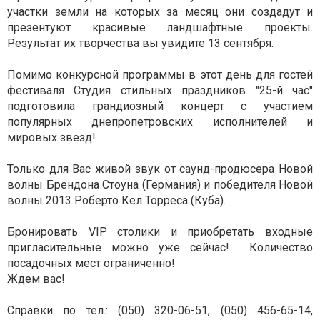
участки земли на которых за месяц они создадут и
презентуют красивые ландшафтные проекты.
Результат их творчества вы увидите 13 сентября.
Помимо конкурсной программы в этот день для гостей
фестиваля Студия стильных праздников "25-й час"
подготовила грандиозный концерт с участием
популярных днепропетровских исполнителей и
мировых звезд!
Только для Вас живой звук от саунд-продюсера Новой
волны Брендона Стоуна (Германия) и победителя Новой
волны 2013 Роберто Кел Торреса (Куба).
Бронировать VIP столики и приобретать входные
пригласительные можно уже сейчас! Количество
посадочных мест ограниченно!
Ждем вас!
Справки по тел.: (050) 320-06-51, (050) 456-65-14,