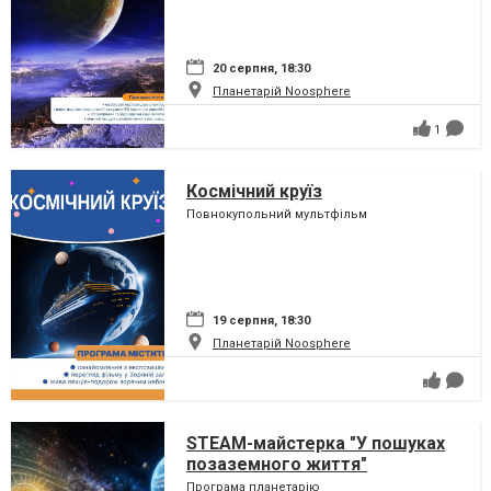
20 серпня, 18:30
Планетарій Noosphere
1
Космічний круїз
Повнокупольний мультфільм
19 серпня, 18:30
Планетарій Noosphere
STEAM-майстерка "У пошуках
позаземного життя"
Програма планетарію