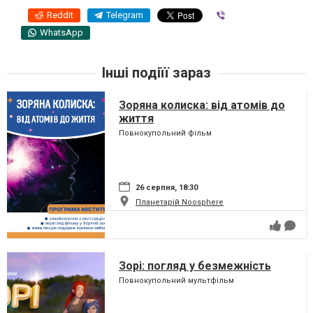
Reddit
Telegram
Viber
WhatsApp
Інші подіїї зараз
Зоряна колиска: від атомів до
життя
Повнокупольний фільм
26 серпня, 18:30
Планетарій Noosphere
Зорі: погляд у безмежність
Повнокупольний мультфільм