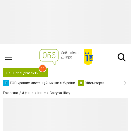
11
Наші спецпроєкти
Т
ТОП кращих дистанційних шкіл України
В
Військторги
Головна
Афіша
Інше
Сакура Шоу