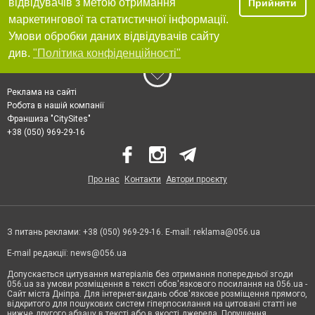
відвідувачів з метою отримання
Прийняти
маркетингової та статистичної інформації.
Умови обробки даних відвідувачів сайту
див.
"Політика конфіденційності"
Реклама на сайті
Робота в нашій компанії
Франшиза "CitySites"
+38 (050) 969-29-16
Про нас
Контакти
Автори проєкту
З питань реклами: +38 (050) 969-29-16. E-mail:
reklama@056.ua
E-mail редакції:
news@056.ua
Допускається цитування матеріалів без отримання попередньої згоди
056.ua за умови розміщення в тексті обов'язкового посилання на 056.ua -
Сайт міста Дніпра. Для інтернет-видань обов'язкове розміщення прямого,
відкритого для пошукових систем гіперпосилання на цитовані статті не
нижче другого абзацу в тексті або в якості джерела. Порушення