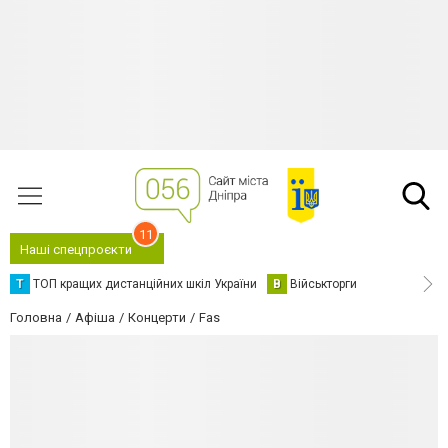
11
Наші спецпроєкти
Т
ТОП кращих дистанційних шкіл України
В
Військторги
Головна
Афіша
Концерти
Fas