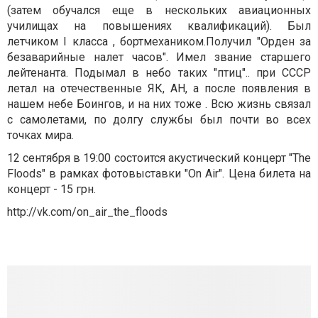
(затем обучался еще в нескольких авиационных
училищах на повышениях квалификаций). Был
летчиком І класса , бортмехаником.Получил "Орден за
безаварийные налет часов". Имел звание старшего
лейтенанта. Подымал в небо таких "птиц".. при СССР
летал на отечественные ЯК, АН, а после появления в
нашем небе Боингов, и на них тоже . Всю жизнь связал
с самолетами, по долгу службы был почти во всех
точках мира.
12 сентября в 19:00 состоится акустический концерт "The
Floods" в рамках фотовыставки "On Air". Цена билета на
концерт - 15 грн.
http://vk.com/on_air_the_floods