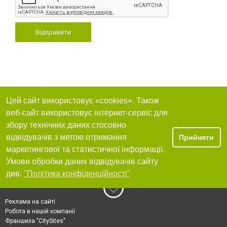
Відправити
Цей сайт використовує «cookies». Також
веб-сайт використовує інтернет-сервіс для
збору технічних даних стосовно
відвідувачів з метою отримання
Прийняти
маркетингової та статистичної інформації.
Умови обробки даних відвідувачів сайту
див.
"Політика конфіденційності"
Реклама на сайті
Робота в нашій компанії
Франшиза "CitySites"