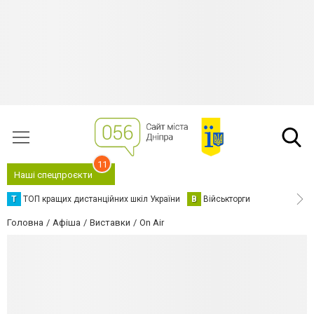
11
Наші спецпроєкти
Т
ТОП кращих дистанційних шкіл України
В
Військторги
Головна
Афіша
Виставки
On Air