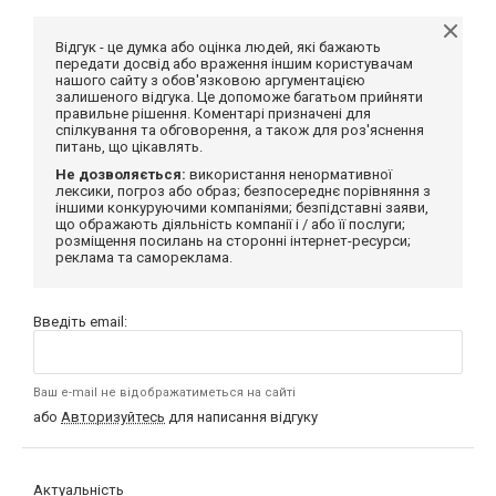
Відгук - це думка або оцінка людей, які бажають
передати досвід або враження іншим користувачам
нашого сайту з обов'язковою аргументацією
залишеного відгука. Це допоможе багатьом прийняти
правильне рішення. Коментарі призначені для
спілкування та обговорення, а також для роз'яснення
питань, що цікавлять.
Не дозволяється:
використання ненормативної
лексики, погроз або образ; безпосереднє порівняння з
іншими конкуруючими компаніями; безпідставні заяви,
що ображають діяльність компанії і / або її послуги;
розміщення посилань на сторонні інтернет-ресурси;
реклама та самореклама.
Введіть email:
Ваш e-mail не відображатиметься на сайті
або
Авторизуйтесь
для написання відгуку
Актуальність