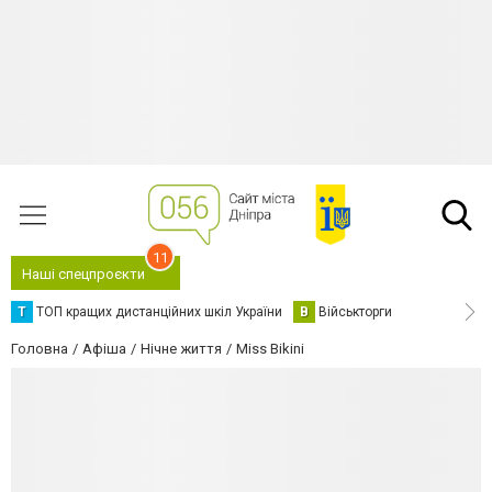
11
Наші спецпроєкти
Т
ТОП кращих дистанційних шкіл України
В
Військторги
Головна
Афіша
Нічне життя
Miss Bikini