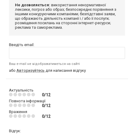
Не дозволяється:
використання ненормативної
лексики, погроз або образ; безпосереднє порівняння з
іншими конкуруючими компаніями; безпідставні заяви,
що ображають діяльність компанії і / або її послуги;
розміщення посилань на сторонні інтернет-ресурси;
реклама та самореклама.
Введіть email:
Ваш e-mail не відображатиметься на сайті
або
Авторизуйтесь
для написання відгуку
Актуальність
0/12
Повнота інформації
0/12
Враження
0/12
Відгук: