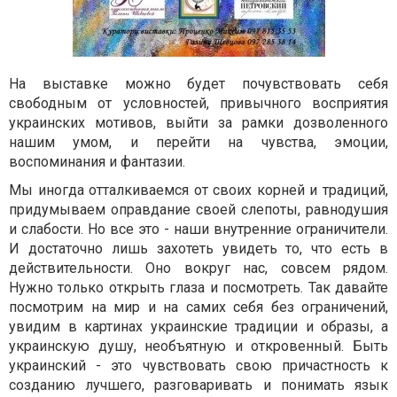
На выставке можно будет почувствовать себя
свободным от условностей, привычного восприятия
украинских мотивов, выйти за рамки дозволенного
нашим умом, и перейти на чувства, эмоции,
воспоминания и фантазии.
Мы иногда отталкиваемся от своих корней и традиций,
придумываем оправдание своей слепоты, равнодушия
и слабости. Но все это - наши внутренние ограничители.
И достаточно лишь захотеть увидеть то, что есть в
действительности. Оно вокруг нас, совсем рядом.
Нужно только открыть глаза и посмотреть. Так давайте
посмотрим на мир и на самих себя без ограничений,
увидим в картинах украинские традиции и образы, а
украинскую душу, необъятную и откровенный. Быть
украинский - это чувствовать свою причастность к
созданию лучшего, разговаривать и понимать язык