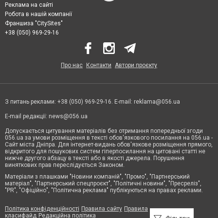
Реклама на сайті
Робота в нашій компанії
Франшиза "CitySites"
+38 (050) 969-29-16
Про нас
Контакти
Автори проєкту
З питань реклами: +38 (050) 969-29-16. E-mail:
reklama@056.ua
E-mail редакції:
news@056.ua
Допускається цитування матеріалів без отримання попередньої згоди
056.ua за умови розміщення в тексті обов'язкового посилання на 056.ua -
Сайт міста Дніпра. Для інтернет-видань обов'язкове розміщення прямого,
відкритого для пошукових систем гіперпосилання на цитовані статті не
нижче другого абзацу в тексті або в якості джерела. Порушення
виняткових прав переслідується Законом.
Матеріали з плашками "Новини компаній", "Промо", "Партнерський
матеріал", "Партнерський спецпроєкт", "Політичні новини", "Пресреліз",
"PR", "Офіційно", "Політична реклама" публікуються на правах реклами.
Політика конфіденційності
Правила сайту
Правила
класифайд
Редакційна політика