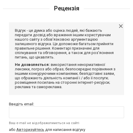
Рецензія
Відгук - це думка або оцінка людей, які бажають
передати досвід або враження іншим користувачам
нашого сайту з обов'язковою аргументацією
залишеного відгука. Це допоможе багатьом прийняти
правильне рішення. Коментарі призначені для
спілкування та обговорення, а також для роз'яснення
питань, що цікавлять.
Не дозволяється:
використання ненормативної
лексики, погроз або образ; безпосереднє порівняння з
іншими конкуруючими компаніями; безпідставні заяви,
що ображають діяльність компанії і / або її послуги;
розміщення посилань на сторонні інтернет-ресурси;
реклама та самореклама.
Введіть email:
Ваш e-mail не відображатиметься на сайті
або
Авторизуйтесь
для написання відгуку