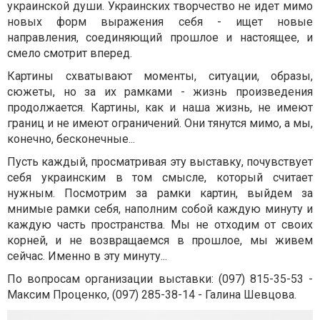
украинской души. Украинских творчество не идет мимо
новых форм выражения себя - ищет новые
направления, соединяющий прошлое и настоящее, и
смело смотрит вперед.
Картины схватывают моменты, ситуации, образы,
сюжеты, но за их рамками - жизнь произведения
продолжается. Картины, как и наша жизнь, не имеют
границ и не имеют ограничений. Они тянутся мимо, а мы,
конечно, бесконечные...
Пусть каждый, просматривая эту выставку, почувствует
себя украинским в том смысле, который считает
нужным. Посмотрим за рамки картин, выйдем за
мнимые рамки себя, наполним собой каждую минуту и
каждую часть пространства. Мы не отходим от своих
корней, и не возвращаемся в прошлое, мы живем
сейчас. Именно в эту минуту...
По вопросам организации выставки: (097) 815-35-53 -
Максим Проценко, (097) 285-38-14 - Галина Шевцова.