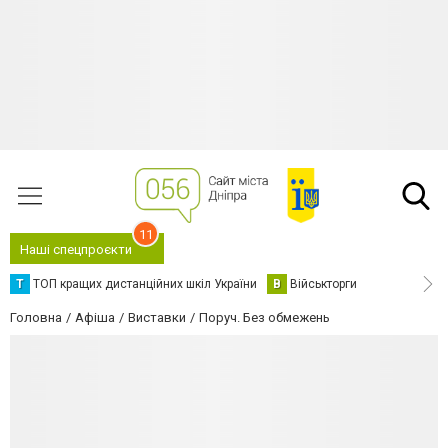
11
Наші спецпроєкти
Т
ТОП кращих дистанційних шкіл України
В
Військторги
Головна
Афіша
Виставки
Поруч. Без обмежень