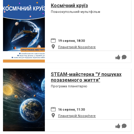
Космічний круїз
Повнокупольний мультфільм
19 серпня, 18:30
Планетарій Noosphere
STEAM-майстерка "У пошуках
позаземного життя"
Програма планетарію
16 серпня, 11:30
Планетарій Noosphere