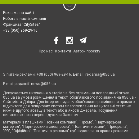
Реклама на сайті
Робота в нашій компанії
Франшиза "CitySites"
+38 (050) 969-29-16
Про нас
Контакти
Автори проєкту
З питань реклами: +38 (050) 969-29-16. E-mail:
reklama@056.ua
E-mail редакції:
news@056.ua
Допускається цитування матеріалів без отримання попередньої згоди
056.ua за умови розміщення в тексті обов'язкового посилання на 056.ua -
Сайт міста Дніпра. Для інтернет-видань обов'язкове розміщення прямого,
відкритого для пошукових систем гіперпосилання на цитовані статті не
нижче другого абзацу в тексті або в якості джерела. Порушення
виняткових прав переслідується Законом.
Матеріали з плашками "Новини компаній", "Промо", "Партнерський
матеріал", "Партнерський спецпроєкт", "Політичні новини", "Пресреліз",
"PR", "Офіційно", "Політична реклама" публікуються на правах реклами.