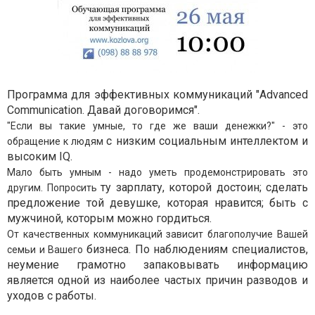
Программа для эффективных коммуникаций
"Advanced
Communication. Давай договоримся".
"Если вы такие умные, то где же ваши денежки?" - это
с низким социальным интеллектом и
обращение к людям
высоким IQ.
Мало быть умным - надо уметь продемонстрировать это
ту зарплату, которой достоин; сделать
другим. Попросить
предложение той девушке, которая
нравится; быть с
мужчиной, которым можно гордиться.
От качественных коммуникаций зависит благополучие Вашей
бизнеса. По наблюдениям специалистов,
семьи и Вашего
неумение грамотно запаковывать
информацию
является одной из наиболее частых причин разводов и
уходов
с работы.