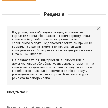
Рецензія
Відгук - це думка або оцінка людей, які бажають
передати досвід або враження іншим користувачам
нашого сайту з обов'язковою аргументацією
залишеного відгука. Це допоможе багатьом прийняти
правильне рішення. Коментарі призначені для
спілкування та обговорення, а також для роз'яснення
питань, що цікавлять.
Не дозволяється:
використання ненормативної
лексики, погроз або образ; безпосереднє порівняння з
іншими конкуруючими компаніями; безпідставні заяви,
що ображають діяльність компанії і / або її послуги;
розміщення посилань на сторонні інтернет-ресурси;
реклама та самореклама.
Введіть email:
Ваш e-mail не відображатиметься на сайті