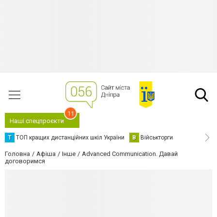
11
Наші спецпроєкти
Т
ТОП кращих дистанційних шкіл України
В
Військторги
Головна
Афіша
Інше
Advanced Communication. Давай
договоримся