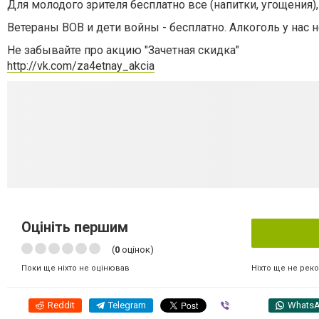
Для молодого зрителя бесплатно все (напитки, угощения)
Ветераны ВОВ и дети войны - бесплатно.
Алкоголь у нас н
Не забывайте про акцию "Зачетная скидка"
http://vk.com/za4etnay_akcia
Оцініть першим
(
0
оцінок)
Ніхто ще не рек
Поки ще ніхто не оцінював
Reddit
Telegram
Viber
Whats