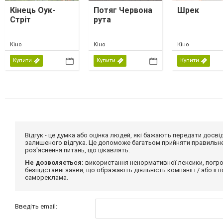
Кінець Оук-
Потяг Червона
Шрек
Стріт
рута
Кіно
Кіно
Кіно
Купити
Купити
Купити
Відгук - це думка або оцінка людей, які бажають передати дос
залишеного відгука. Це допоможе багатьом прийняти правильне 
роз'яснення питань, що цікавлять.
Не дозволяється:
використання ненормативної лексики, погро
безпідставні заяви, що ображають діяльність компанії і / або її
самореклама.
Введіть email: