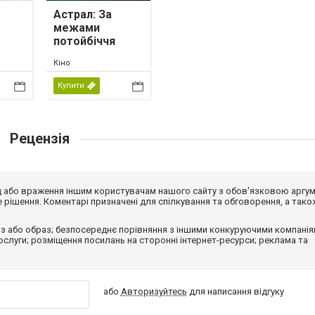
Астрал: За
межами
потойбіччя
Кіно
Купити
Рецензія
від або враження іншим користувачам нашого сайту з обов'язковою аргу
рішення. Коментарі призначені для спілкування та обговорення, а тако
з або образ; безпосереднє порівняння з іншими конкуруючими компанія
 послуги; розміщення посилань на сторонні інтернет-ресурси; реклама та
або
Авторизуйтесь
для написання відгуку