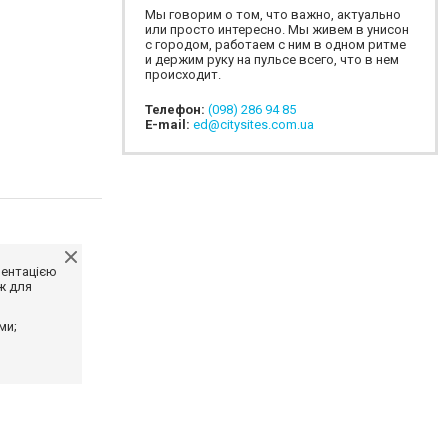
Мы говорим о том, что важно, актуально
или просто интересно. Мы живем в унисон
с городом, работаем с ним в одном ритме
и держим руку на пульсе всего, что в нем
происходит.
Телефон:
(098) 286 94 85
E-mail:
ed@citysites.com.ua
ментацією
ж для
ми;