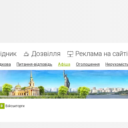
ідник
Дозвілля
Реклама на сайті
дкова
Питання-відповідь
Афіша
Оголошення
Нерухоміст
В
Військторги