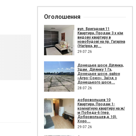
Оголошення
вул. Бригадная 11
Квартира, Продам 3 х кім
видову квартиру в
новобудові на пр. Гагаріна
(Нагірка, ву...
29.07.26
Донецьке шосе Ділянка,
Здам. Ділянку 1 Га,
Донецьке шосе, район
«Агро-Союз». Заїзд з
Донецького шосе...
28.07.26
добровольцев 10
Квартира, Продам 1-
комнатную квартиру на ж/
м Победа-6 (пер.
Добровольцев,д.10).
Хоро...
29.07.26