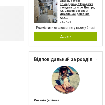
Старомостова
Комерційна, ? Продажа
склада в центре Днепра,
пл. Старомостова 3
Идеальное решение
для...
28.07.26
Розмістити оголошення у цьому блоці
Додати
Відповідальний за розділ
Євгенія (афіша)