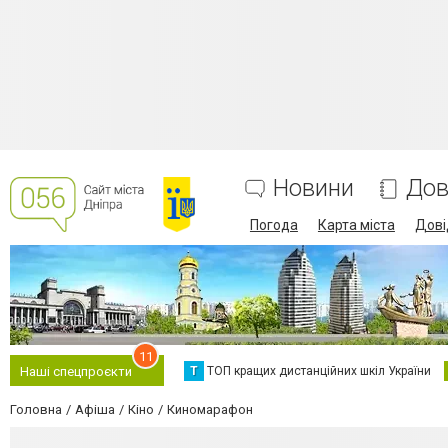
Новини
Дов
Погода
Карта міста
Дові
11
Т
ТОП кращих дистанційних шкіл України
Наші спецпроєкти
Головна
Афіша
Кіно
Киномарафон