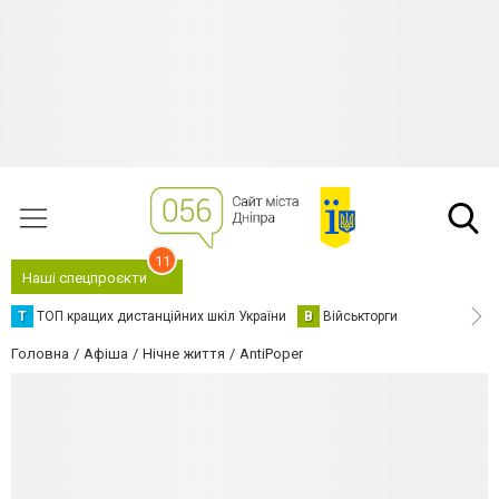
11
Наші спецпроєкти
Т
ТОП кращих дистанційних шкіл України
В
Військторги
Головна
Афіша
Нічне життя
AntiPoper