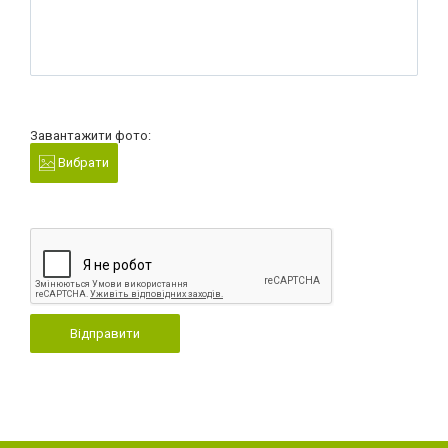
Завантажити фото:
Вибрати
Відправити