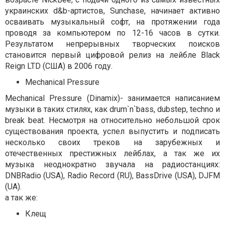
украинских d&b-артистов, Sunchase, начинает активно
осваивать музыкальный софт, на протяжении года
проводя за компьютером по 12-16 часов в сутки.
Результатом непрерывных творческих поисков
становится первый цифровой релиз на лейбле Black
Reign LTD (США) в 2006 году.
Mechanical Pressure
Mechanical Pressure (Dinamix)- занимается написанием
музыки в таких стилях, как drum`n`bass, dubstep, techno и
break beat. Несмотря на относительно небольшой срок
существования проекта, успел выпустить и подписать
несколько своих треков на зарубежных и
отечественных престижных лейблах, а так же их
музыка неоднократно звучала на радиостанциях:
DNBRadio (USA), Radio Record (RU), BassDrive (USA), DJFM
(UA).
а так же:
Клещ