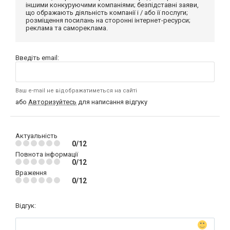
іншими конкуруючими компаніями; безпідставні заяви,
що ображають діяльність компанії і / або її послуги;
розміщення посилань на сторонні інтернет-ресурси;
реклама та самореклама.
Введіть email:
Ваш e-mail не відображатиметься на сайті
або
Авторизуйтесь
для написання відгуку
Актуальність
0/12
Повнота інформації
0/12
Враження
0/12
Відгук: