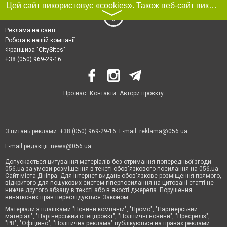
Цей сайт використовує «cookies». Також веб-сайт використовує інтернет-сервіс для збору технічних даних стосовно відвідувачів з метою отримання маркетингової та статистичної інформації. Умови обробки даних відвідувачів сайту див.
〉
Реклама на сайті
Робота в нашій компанії
Франшиза "CitySites"
+38 (050) 969-29-16
Про нас
Контакти
Автори проєкту
З питань реклами: +38 (050) 969-29-16. E-mail:
reklama@056.ua
E-mail редакції:
news@056.ua
Допускається цитування матеріалів без отримання попередньої згоди
056.ua за умови розміщення в тексті обов'язкового посилання на 056.ua -
Сайт міста Дніпра. Для інтернет-видань обов'язкове розміщення прямого,
відкритого для пошукових систем гіперпосилання на цитовані статті не
нижче другого абзацу в тексті або в якості джерела. Порушення
виняткових прав переслідується Законом.
Матеріали з плашками "Новини компаній", "Промо", "Партнерський
матеріал", "Партнерський спецпроєкт", "Політичні новини", "Пресреліз",
"PR", "Офіційно", "Політична реклама" публікуються на правах реклами.