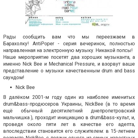
Рады сообщить вам что мы переезжаем в
Барахолку!
AntiPoper - серия вечеринок, полностью
направленная на электронную музыку. Никакой попсы!
Наше мероприятие посетят два хороших музыканта, а
именно Nick Bee и Mechanical Pressure, и взорвут ваше
представление о музыки качественным drum and bass
саундом!
Nick Beе
В далёком 2001-м году один из наиболее именитых
drum&bass-продюсеров Украины, NickBee (в то время
ещё обычный десятилетний днепропетровский
мальчишка ), проходит инициацию в drum&bass-культ, и,
проведя около пяти лет в качестве его адепта,
впоследствии становится его служителем: в 15-летнем
возрасте NickBee, с подачи одного из самых известных