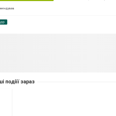
омендував
App
ші подіїї зараз