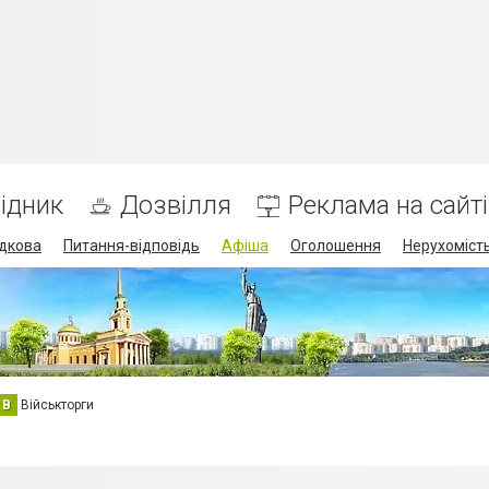
ідник
Дозвілля
Реклама на сайті
дкова
Питання-відповідь
Афіша
Оголошення
Нерухоміст
В
Військторги