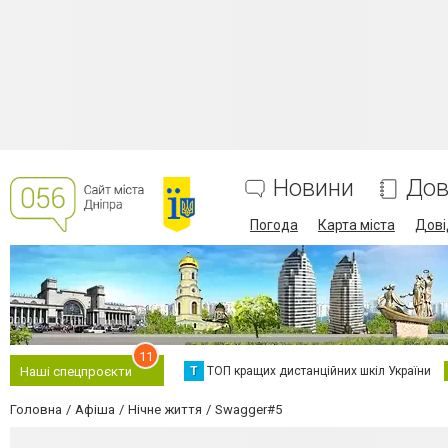
Новини
Дов
Погода
Карта міста
Дові
11
Т
ТОП кращих дистанційних шкіл України
Наші спецпроєкти
Головна
Афіша
Нічне життя
Swagger#5