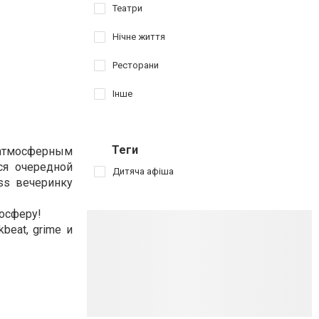
Театри
Нічне життя
Ресторани
Інше
Теги
 атмосферным
ся очередной
Дитяча афіша
ss вечеринку
осферу!
beat, grime и