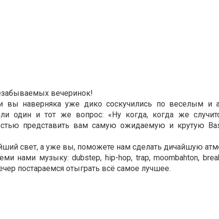
незабываемых вечеринок!
 и вы наверняка уже дико соскучились по веселым и
ли один и тот же вопрос: «Ну когда, когда же случит
стью представить вам самую ожидаемую и крутую Ba
йший свет, а уже вы, поможете нам сделать дичайшую атм
нами музыку: dubstep, hip-hop, trap, moombahton, break
ечер постараемся отыграть всё самое лучшее.