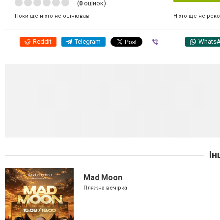
(
0
оцінок)
Ніхто ще не рек
Поки ще ніхто не оцінював
Reddit
Telegram
Viber
Whats
Ін
Mad Moon
Пляжна вечірка