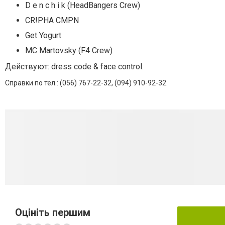
D e n c h i k
(HeadBangers Crew)
CR!PHA CMPN
Get Yogurt
MC Martovsky
(F4 Crew)
Действуют: dress code & face control.
Справки по тел.: (056) 767-22-32, (094) 910-92-32.
Оцініть першим