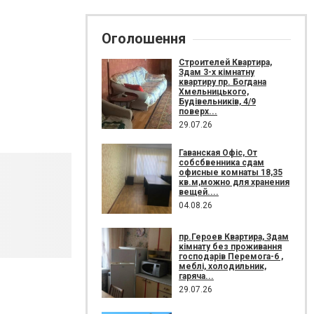
Оголошення
Строителей Квартира,
Здам 3-х кімнатну
квартиру пр. Богдана
Хмельницького,
Будівельників, 4/9
поверх...
29.07.26
Гаванская Офіс, От
собсбвенника сдам
офисные комнаты 18,35
кв.м,можно для хранения
вещей....
04.08.26
пр.Героев Квартира, Здам
кімнату без проживання
господарів Перемога-6 ,
меблі, холодильник,
гаряча...
29.07.26