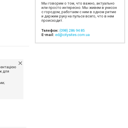
Мы говорим о том, что важно, актуально
или просто интересно. Мы живем в унисон
с городом, работаем с ним в одном ритме
и держим руку на пульсе всего, что в нем
происходит.
Телефон:
(098) 286 94 85
E-mail:
ed@citysites.com.ua
ментацією
ж для
ми;