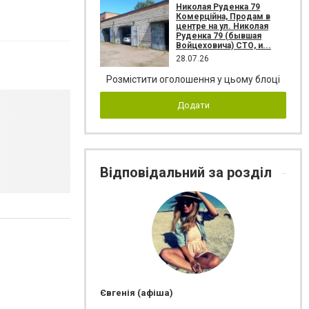
Николая Руденка 79
Комерційна, Продам в
центре на ул. Николая
Руденка 79 (бывшая
Войцеховича) СТО, и...
28.07.26
Розмістити оголошення у цьому блоці
Додати
Відповідальний за розділ
Євгенія (афіша)