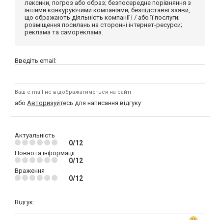
лексики, погроз або образ; безпосереднє порівняння з
іншими конкуруючими компаніями; безпідставні заяви,
що ображають діяльність компанії і / або її послуги;
розміщення посилань на сторонні інтернет-ресурси;
реклама та самореклама.
Введіть email:
Ваш e-mail не відображатиметься на сайті
або
Авторизуйтесь
для написання відгуку
Актуальність
0/12
Повнота інформації
0/12
Враження
0/12
Відгук: