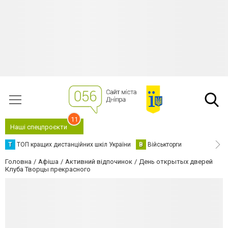
11
Наші спецпроєкти
Т
ТОП кращих дистанційних шкіл України
В
Військторги
Головна
Афіша
Активний відпочинок
День открытых дверей
Клуба Творцы прекрасного