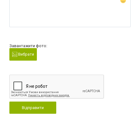
Завантажити фото:
Вибрати
Відправити