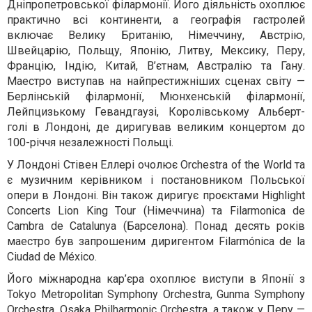
Дніпропетровської філармонії. Його діяльність охоплює
практично всі континенти, а географія гастролей
включає Велику Британію, Німеччину, Австрію,
Швейцарію, Польщу, Японію, Литву, Мексику, Перу,
Францію, Індію, Китай, В’єтнам, Австралію та Гану.
Маестро виступав на найпрестижніших сценах світу —
Берлінській філармонії, Мюнхенській філармонії,
Лейпцизькому Гевандгаузі, Королівському Альберт-
голі в Лондоні, де диригував великим концертом до
100-річчя незалежності Польщі.
У Лондоні Стівен Еллері очолює Orchestra of the World та
є музичним керівником і постановником Польської
опери в Лондоні. Він також диригує проєктами Highlight
Concerts Lion King Tour (Німеччина) та Filarmonica de
Cambra de Catalunya (Барселона). Понад десять років
маестро був запрошеним диригентом Filarmónica de la
Ciudad de México.
Його міжнародна кар’єра охоплює виступи в Японії з
Tokyo Metropolitan Symphony Orchestra, Gunma Symphony
Orchestra, Osaka Philharmonic Orchestra, а також у Перу —