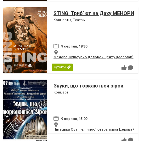
STING. Триб`ют на Даху МЕНОРИ
Концерты, Театры
9 серпня, 18:30
Менора, культурно-деловой центр (Menorah)
Купити
Звуки, що торкаються зірок
Концерт
9 серпня, 15:00
Німецька Євангелічно-Лютеранська Церква Святої