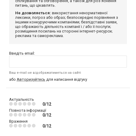
спілкування та обговорення, а також для роз'яснення
питань, що цікавлять.
Не дозволяється:
використання ненормативної
лексики, погроз або образ; безпосереднє порівняння з
іншими конкуруючими компаніями; безпідставні заяви,
що ображають діяльність компанії і / або її послуги;
розміщення посилань на сторонні інтернет-ресурси;
реклама та самореклама.
Введіть email:
Ваш e-mail не відображатиметься на сайті
або
Авторизуйтесь
для написання відгуку
Актуальність
0/12
Повнота інформації
0/12
Враження
0/12