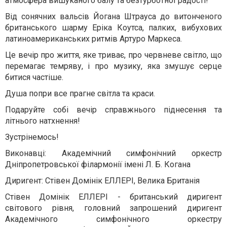
атмосфера вишуканого балу та безтурботної радості!
Від сонячних вальсів Йогана Штрауса до витонченого
британського шарму Еріка Коутса, палких, вибухових
латиноамериканських ритмів Артуро Маркеса.
Це вечір про життя, яке триває, про червневе світло, що
перемагає темряву, і про музику, яка змушує серце
битися частіше.
Душа попри все прагне світла та краси.
Подаруйте собі вечір справжнього піднесення та
літнього натхнення!
Зустрінемось!
Виконавці: Академічний симфонічний оркестр
Дніпропетровської філармонії імені Л. Б. Когана
Диригент: Стівен Домінік ЕЛЛЕРІ, Велика Британія
Стівен Домінік ЕЛЛЕРІ - британський диригент
світового рівня, головний запрошений диригент
Академічного симфонічного оркестру