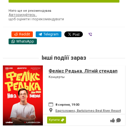
Ніхто ще не рекомендував
Авторизуйтесь
,
щоб оцінити і порекомендувати
Reddit
Telegram
Viber
WhatsApp
Інші подіїї зараз
Фелікс Редька. Літній стендап
Концерты
8 серпня, 19:00
Бартоломео, Bartolomeo Best River Resort
Купити