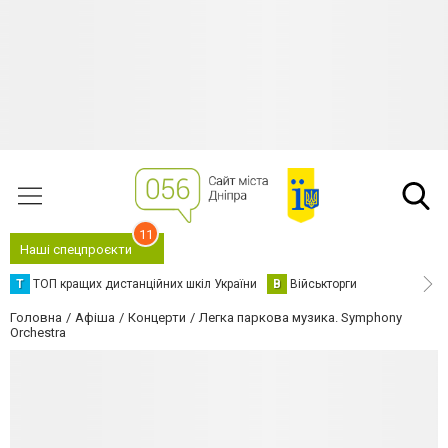
11
Наші спецпроєкти
Т
ТОП кращих дистанційних шкіл України
В
Військторги
Головна
Афіша
Концерти
Легка паркова музика. Symphony
Orchestra