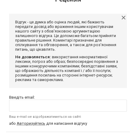
Відгук - це думка або оцінка людей, які бажають
передати досвід або враження іншим користувачам
нашого сайту з обов'язковою аргументацією
залишеного відгука. Це допоможе багатьом прийняти
правильне рішення. Коментарі призначені для
спілкування та обговорення, а також для роз'яснення
питань, що цікавлять.
Не дозволяється:
використання ненормативної
лексики, погроз або образ; безпосереднє порівняння з
іншими конкуруючими компаніями; безпідставні заяви,
що ображають діяльність компанії і / або її послуги;
розміщення посилань на сторонні інтернет-ресурси;
реклама та самореклама.
Введіть email:
Ваш e-mail не відображатиметься на сайті
або
Авторизуйтесь
для написання відгуку