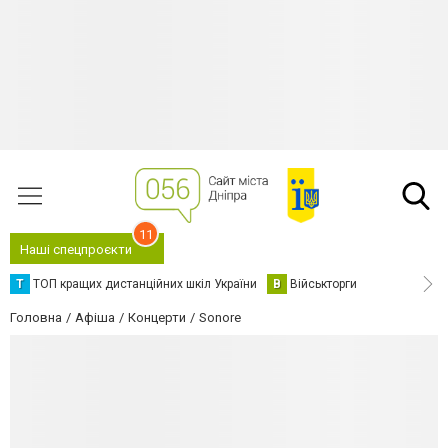
11
Наші спецпроєкти
Т
ТОП кращих дистанційних шкіл України
В
Військторги
Головна
Афіша
Концерти
Sonore