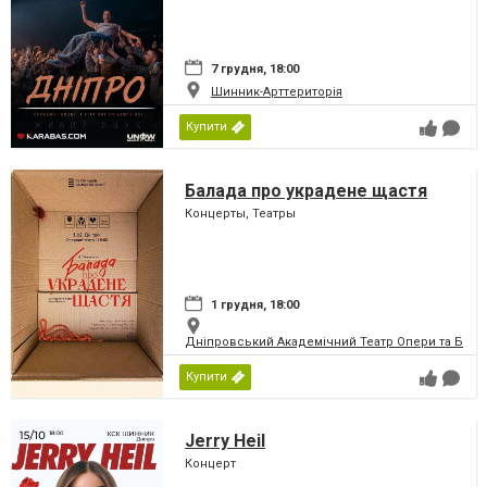
7 грудня, 18:00
Шинник-Арттериторія
Купити
Балада про украдене щастя
Концерты, Театры
1 грудня, 18:00
Дніпровський Академічний Театр Опери та Бале
Купити
Jerry Heil
Концерт