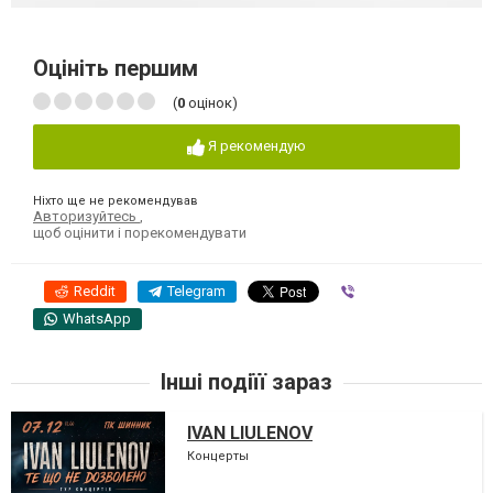
Оцініть першим
(
0
оцінок)
Я рекомендую
Ніхто ще не рекомендував
Авторизуйтесь
,
щоб оцінити і порекомендувати
Reddit
Telegram
Viber
WhatsApp
Інші подіїї зараз
IVAN LIULENOV
Концерты