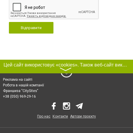
Відправити
Цей сайт використовує «cookies». Також веб-сайт використовує інтернет-сервіс для збору технічних даних стосовно відвідувачів з метою отримання маркетингової та статистичної інформації. Умови обробки даних відвідувачів сайту див.
〉
Реклама на сайті
Робота в нашій компанії
Франшиза "CitySites"
+38 (050) 969-29-16
Про нас
Контакти
Автори проєкту