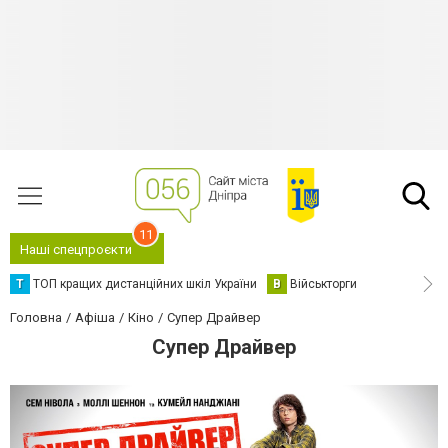
11
Наші спецпроєкти
Т
ТОП кращих дистанційних шкіл України
В
Військторги
Головна
Афіша
Кіно
Супер Драйвер
Супер Драйвер