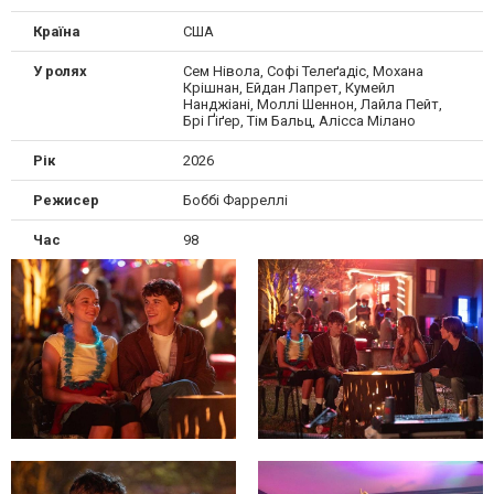
Країна
США
У ролях
Сем Нівола, Софі Телеґадіс, Мохана
Крішнан, Ейдан Лапрет, Кумейл
Нанджіані, Моллі Шеннон, Лайла Пейт,
Брі Ґіґер, Тім Бальц, Алісса Мілано
Рік
2026
Режисер
Боббі Фарреллі
Час
98