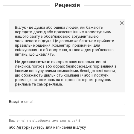
Рецензія
Відгук - це думка або оцінка людей, які бажають
передати досвід або враження іншим користувачам
нашого сайту з обов'язковою аргументацією
залишеного відгука. Це допоможе багатьом прийняти
правильне рішення. Коментарі призначені для
спілкування та обговорення, а також для роз'яснення
питань, що цікавлять.
Не дозволяється:
використання ненормативної
лексики, погроз або образ; безпосереднє порівняння з
іншими конкуруючими компаніями; безпідставні заяви,
що ображають діяльність компанії і / або її послуги;
розміщення посилань на сторонні інтернет-ресурси;
реклама та самореклама.
Введіть email:
Ваш e-mail не відображатиметься на сайті
або
Авторизуйтесь
для написання відгуку