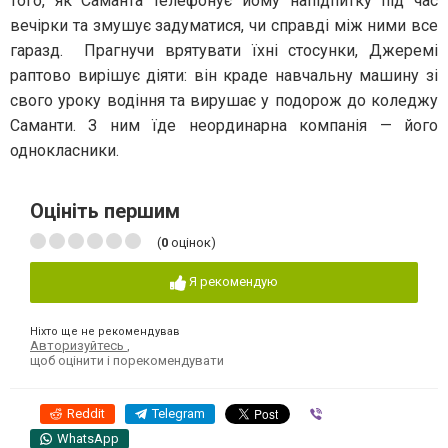
того, як Саманта телефонує йому напідпитку під час
вечірки та змушує задуматися, чи справді між ними все
гаразд. ​ Прагнучи врятувати їхні стосунки, Джеремі
раптово вирішує діяти: він краде навчальну машину зі
свого уроку водіння та вирушає у подорож до коледжу
Саманти. З ним їде неординарна компанія — його
однокласники. ​
Оцініть першим
(
0
оцінок)
Я рекомендую
Ніхто ще не рекомендував
Авторизуйтесь
,
щоб оцінити і порекомендувати
Reddit
Telegram
Viber
WhatsApp