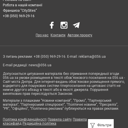
Робота в нашій компанії
Франшиза "CitySites"
+38 (050) 969-29-16
Про нас
Контакти
Автори проєкту
З питань реклами: +38 (050) 969-29-16. E-mail:
reklama@056.ua
E-mail редакції:
news@056.ua
Допускається цитування матеріалів без отримання попередньої згоди
056.ua за умови розміщення в тексті обов'язкового посилання на 056.ua -
Сайт міста Дніпра. Для інтернет-видань обов'язкове розміщення прямого,
відкритого для пошукових систем гіперпосилання на цитовані статті не
нижче другого абзацу в тексті або в якості джерела. Порушення
виняткових прав переслідується Законом.
Матеріали з плашками "Новини компаній", "Промо", "Партнерський
матеріал", "Партнерський спецпроєкт", "Політичні новини", "Пресреліз",
"PR", "Офіційно", "Політична реклама" публікуються на правах реклами.
Політика конфіденційності
Правила сайту
Правила
класифайд
Редакційна політика
Фільтри