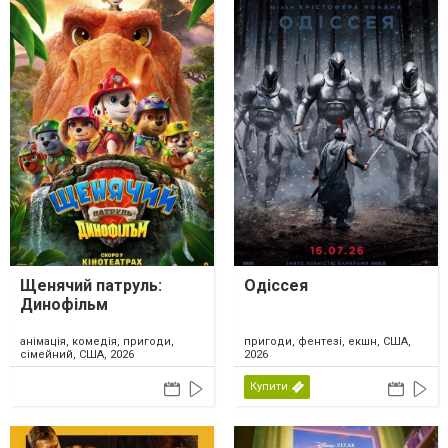
Щенячий патруль:
Одіссея
Динофільм
анімація, комедія, пригоди,
пригоди, фентезі, екшн, США,
сімейний, США, 2026
2026
Купити