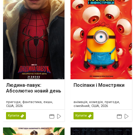
Людина-павук:
Посіпаки і Монстряки
Абсолютно новий день
пригоди, фантастика, екшн,
анімація, комедія, пригоди,
США, 2026
сімейний, США, 2026
Купити
Купити