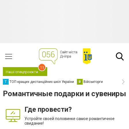
11
Наші спецпроєкти
Т
ТОП кращих дистанційних шкіл України
В
Військторги
Романтичные подарки и сувениры
Где провести?
Устройте своей половинке самое романтичное
свидание!