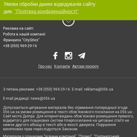
Умови обробки даних відвідувачів сайту
див.
"Політика конфіденційності"
Реклама на сайті
Робота в нашій компанії
Франшиза "CitySites"
+38 (050) 969-29-16
Про нас
Контакти
Автори проєкту
З питань реклами: +38 (050) 969-29-16. E-mail:
reklama@056.ua
E-mail редакції:
news@056.ua
Допускається цитування матеріалів без отримання попередньої згоди
056.ua за умови розміщення в тексті обов'язкового посилання на 056.ua -
Сайт міста Дніпра. Для інтернет-видань обов'язкове розміщення прямого,
відкритого для пошукових систем гіперпосилання на цитовані статті не
нижче другого абзацу в тексті або в якості джерела. Порушення
виняткових прав переслідується Законом.
Матеріали з плашками "Новини компаній", "Промо", "Партнерський