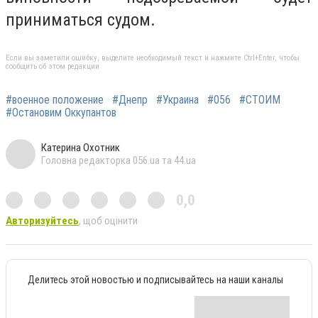
приниматься судом.
Если вы заметили ошибку, выделите необходимый текст и нажмите Ctrl+Enter, чтобы
сообщить об этом редакции
#военное положение
#Днепр
#Украина
#056
#СТОИМ
#Остановим Оккупантов
Катерина Охотник
Головна редакторка 056.ua та 44.ua
0,0
Авторизуйтесь
, щоб оцінити
Делитесь этой новостью и подписывайтесь на наши каналы