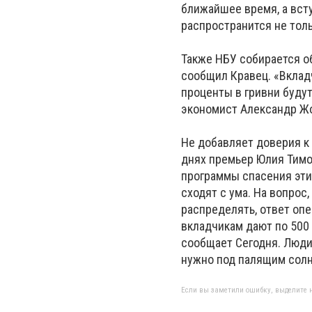
ближайшее время, а всту
распространится не тол
Также НБУ собирается о
сообщил Кравец. «Вклад
проценты в гривни будут
экономист Александр Ж
Не добавляет доверия к 
днях премьер Юлия Тимо
программы спасения этих
сходят с ума. На вопрос
распределять, ответ опе
вкладчикам дают по 500 
сообщает Сегодня. Люди
нужно под палящим солн
Если вы заметили ошибку, выделите н