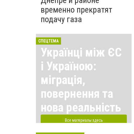
Днепре и районе
временно прекратят
подачу газа
СПЕЦТЕМА
Українці між ЄС
і Україною:
міграція,
повернення та
нова реальність
Все материалы здесь