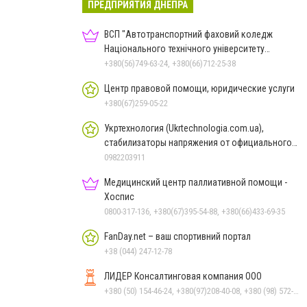
ПРЕДПРИЯТИЯ ДНЕПРА
ВСП "Автотранспортний фаховий коледж
Національного технічного університету
"Дніпровська політехніка"
+380(56)749-63-24, +380(66)712-25-38
Центр правовой помощи, юридические услуги
+380(67)259-05-22
Укртехнология (Ukrtechnologia.com.ua),
стабилизаторы напряжения от официального
дилера
0982203911
Медицинский центр паллиативной помощи -
Хоспис
0800-317-136, +380(67)395-54-88, +380(66)433-69-35
FanDay.net – ваш спортивний портал
+38 (044) 247-12-78
ЛИДЕР Консалтинговая компания ООО
+380 (50) 154-46-24, +380(97)208-40-08, +380 (98) 572-24-00, +380 (56) 373-40-02