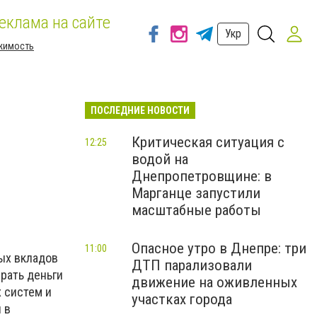
еклама на сайте
Укр
жимость
ПОСЛЕДНИЕ НОВОСТИ
Критическая ситуация с
12:25
водой на
Днепропетровщине: в
Марганце запустили
масштабные работы
Опасное утро в Днепре: три
11:00
ых вкладов
ДТП парализовали
брать деньги
движение на оживленных
 систем и
участках города
 в