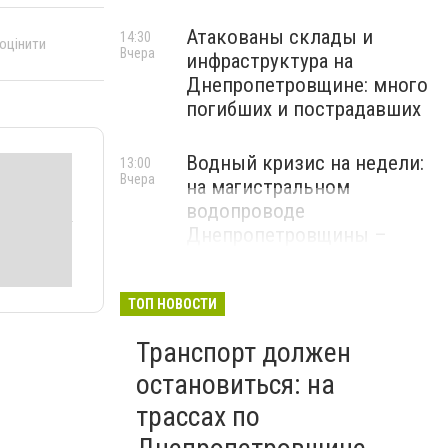
Атакованы склады и
14:30
 оцінити
Вчера
инфраструктура на
Днепропетровщине: много
погибших и пострадавших
Водный кризис на недели:
13:00
Вчера
на магистральном
водопроводе
Днепропетровщины –
чрезвычайная ситуация
ТОП НОВОСТИ
Транспорт должен
остановиться: на
трассах по