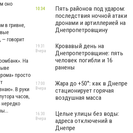
ем оно
Пять районов под ударом:
10:34
последствия ночной атаки
дронами и артиллерией на
м в гривне,
Днепропетровщину
овые
, — говорит
Кровавый день на
19:31
Вчера
Днепропетровщине: пять
человек погибли и 16
ромбанк». На
ранены
рыве
прома» просто
ут
Жара до +50°: как в Днепре
17:00
Вчера
знаю». В руки
стационирует горячая
лутора часов,
воздушная масса
ь нередко
ы...
Целые улицы без воды:
16:30
Вчера
адреса отключений в
Днепре