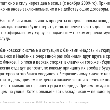
пит оно в силу через два месяца (с ноября 2009-го). Прич
ько на вновь заключаемые, но и на действующие договоры.
бязать банки выплачивать проценты по долларовым вклада
чик однозначно будет терять, ведь пересчитывать доллар
 по официальному курсу, а продавать — по коммерческому»
олудь.
банковской системе и ситуация с банками «Надра» и «Укрп
шенко и Нацбанк в очередной раз обвинили друг друга в с
 банков. Но пока в верхах спорят, вкладчики того же «Укр
, когда отдадут депозит, по какому принципу их вообще буд
раторов этого банка сводился к безразличному «ничего не 
грн. в день, причем эти деньги заканчиваются в течение по
 выстраиваются с раннего утра в очередь. Причем ожидат
цем на улице. Хотя большая часть вкладчиков — пенсионер
еобходимый текст и нажмите Ctrl+Enter, чтобы сообщить об этом редакции