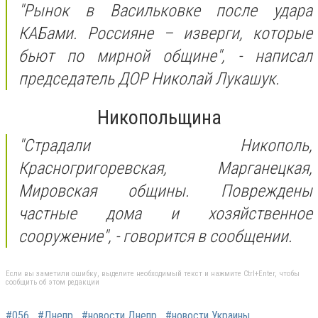
"Рынок в Васильковке после удара
КАБами. Россияне – изверги, которые
бьют по мирной общине",
- написал
председатель ДОР Николай Лукашук.
Никопольщина
"
Страдали Никополь,
Красногригоревская, Марганецкая,
Мировская общины. Повреждены
частные дома и хозяйственное
сооружение", -
говорится в сообщении.
Если вы заметили ошибку, выделите необходимый текст и нажмите Ctrl+Enter, чтобы
сообщить об этом редакции
#056
#Днепр
#новости Днепр
#новости Украины