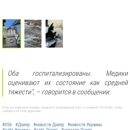
Оба госпитализированы. Медики
оценивают их состояние как средней
тяжести",
– говорится в сообщении.
Если вы заметили ошибку, выделите необходимый текст и нажмите Ctrl+Enter, чтобы
сообщить об этом редакции
#056
#Днепр
#новости Днепр
#новости Украины
#сайт Украины
#сайт Днепр
#новости Днепр