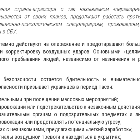
ения страны-агрессора о так называемом «перемирии
зываются от своих планов, продолжают работать прот
ационно-психологическим спецоперациям, провокациям
 в СБУ.
темно действуют на опережение и предотвращают больш
 и корректировку воздушных ударов. Основными «целям
вого пребывания людей, независимо от назначения и 
безопасности остается бдительность и внимательн
опасности призывает украинцев в период Пасхи:
тельными при посещении массовых мероприятий;
 провокации или подстрекательство к незаконным действия
анительным органам о подозрительных предметах и ​​л
ровокации или представлять потенциальную угрозу;
ах с незнакомцами, предлагающими «легкий заработок»;
гналы воздушной тревоги и находиться в укрытиях;