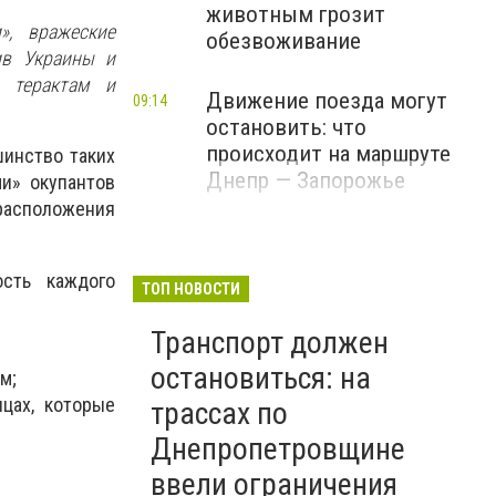
животным грозит
», вражеские
обезвоживание
ив Украины и
, терактам и
Движение поезда могут
09:14
остановить: что
происходит на маршруте
инство таких
Днепр — Запорожье
и» окупантов
расположения
ость каждого
ТОП НОВОСТИ
Транспорт должен
остановиться: на
м;
ицах, которые
трассах по
Днепропетровщине
ввели ограничения