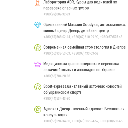
Лаборатория ADR, Курсы для водителей по
перевозке опасных грузов
+380(99)002-32-33
Официальный Магазин Goodyear, автокомплекс,
шинный центр Днепр, детейлинг центр
+380(67)568-02-44, +380(67)610-99-90, +380(67)575-48-22
Современная семейная стоматология в Днепре
+380(66)933-53-53, +380(97)433-53-53
Медицинская транспортировка и перевозка
лежачих больных и инвалидов по Украине
+380(68)704-28-28
Sport-express.ua - главный источник новостей
об украинском спорте
+380(44)534-43-80
Адвокат Днепр - военный адвокат. Бесплатная
консультация
+380(66)594-34-88, +380(63)882-94-57, +380(68)688-45-53