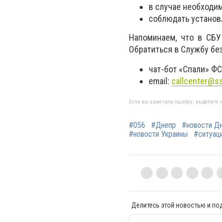
в случае необходи
соблюдать установ
Напоминаем, что в СБУ
Обратиться в Службу бе
чат-бот «Спали» Ф
email:
callcenter@ss
Если вы заметили ошибку, выделите н
#056
#Днепр
#новости Д
#новости Украины
#ситуац
Делитесь этой новостью и по