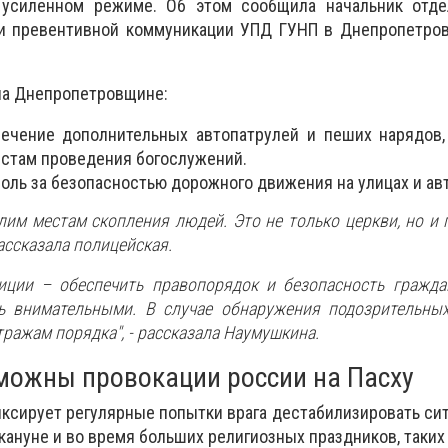
 усиленном режиме. Об этом сообщила начальник отде
и превентивной коммуникации УПД ГУНП в Днепропетров
 на Днепропетровщине:
лечение дополнительных автопатрулей и пеших нарядов,
стам проведения богослужений.
оль за безопасностью дорожного движения на улицах и ав
лим местам скопления людей. Это не только церкви, но и п
ассказала полицейская.
иции – обеспечить правопорядок и безопасность гражда
ь внимательными. В случае обнаружения подозрительных
тражам порядка",
- рассказала Наумушкина.
можны провокации россии на Пасху
ксирует регулярные попытки врага дестабилизировать си
акануне и во время больших религиозных праздников, таких 