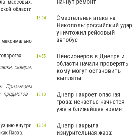
начнут ремонт
ла массовых,
ской области
Смертельная атака на
15:04
Никополь: российский удар
уничтожил рейсовый
автобус
 максимально
тодорогах.
Пенсионеров в Днепре и
14:55
области начали проверять:
арки, скверы,
кому могут остановить
выплаты
н. Призываем
 предметов -
Днепр накроет опасная
13:10
гроза: ненастье начнется
уже в ближайшее время
Днепр накрыла
туацию внутри
12:54
изнурительная жара:
как Пасха.