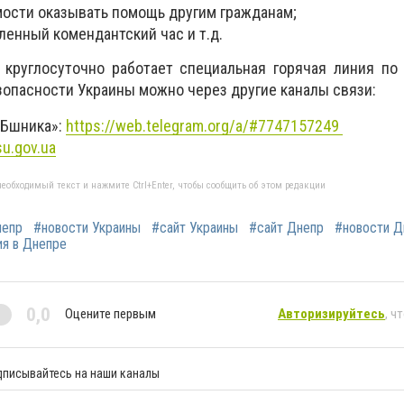
мости оказывать помощь другим гражданам;
ленный комендантский час и т.д.
 круглосуточно работает специальная горячая линия по
зопасности Украины можно через другие каналы связи:
СБшника»:
https://web.telegram.org/a/#7747157249
u.gov.ua
еобходимый текст и нажмите Ctrl+Enter, чтобы сообщить об этом редакции
непр
#новости Украины
#сайт Украины
#сайт Днепр
#новости Д
ия в Днепре
0,0
Оцените первым
Авторизируйтесь
, ч
дписывайтесь на наши каналы