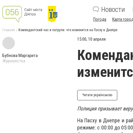
Новости
Погода
Карта горо
Главная
Комендантский час и патрули: что изменится на Пасху в Днепре
15:00, 10 апреля
Комендан
Бубнова Маргарита
Журналістка
изменитс
Читати українською
Полиция призывает веру
На Пасху в Днепре и ра
режиме: с 00:00 до 05:0