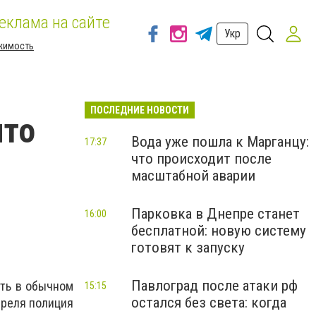
еклама на сайте
Укр
жимость
ПОСЛЕДНИЕ НОВОСТИ
что
Вода уже пошла к Марганцу:
17:37
что происходит после
масштабной аварии
Парковка в Днепре станет
16:00
бесплатной: новую систему
готовят к запуску
Павлоград после атаки рф
ать в обычном
15:15
остался без света: когда
преля полиция