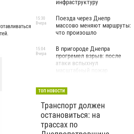
инфраструктуру
Поезда через Днепр
15:30
Вчера
массово меняют маршруты:
готавливаться
что произошло
тей.
В пригороде Днепра
15:04
Вчера
прогремел взрыв: после
атаки вспыхнул
масштабный пожар
ТОП НОВОСТИ
Транспорт должен
остановиться: на
трассах по