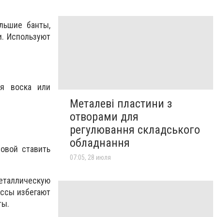
льшие банты,
и. Используют
ия воска или
Металеві пластини з
отворами для
регулювання складського
обладнання
овой ставить
07:05, 28 июля
еталлическую
ассы избегают
ты.