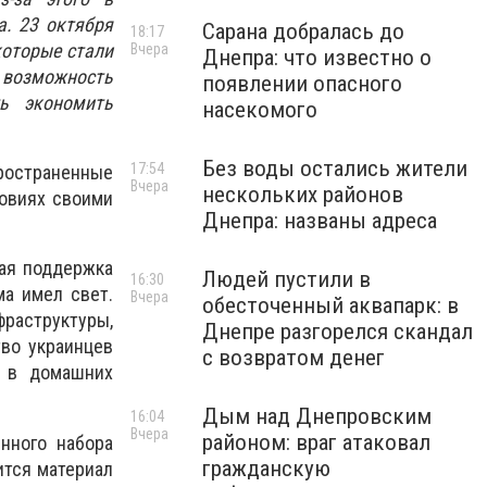
. 23 октября
Сарана добралась до
18:17
которые стали
Вчера
Днепра: что известно о
 возможность
появлении опасного
ть экономить
насекомого
Без воды остались жители
17:54
ространенные
Вчера
нескольких районов
ловиях своими
Днепра: названы адреса
шая поддержка
Людей пустили в
16:30
а имел свет.
Вчера
обесточенный аквапарк: в
фраструктуры,
Днепре разгорелся скандал
во украинцев
с возвратом денег
й в домашних
Дым над Днепровским
16:04
Вчера
районом: враг атаковал
нного набора
гражданскую
ится материал