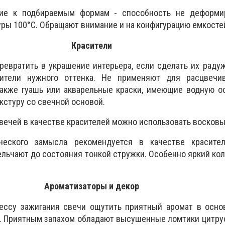
ние к подбираемым формам - способность не деформи
уры 100°С. Обращают внимание и на конфигурацию емкосте
Красители
евратить в украшение интерьера, если сделать их раду
ители нужного оттенка. Не применяют для расцвечи
также гуашь или акварельные краски, имеющие водную о
кстуру со свечной основой.
вечей в качестве красителей можно использовать восков
еского замысла рекомендуется в качестве красите
ельчают до состояния тонкой стружки. Особенно яркий ко
Ароматизаторы и декор
ессу зажигания свечи ощутить приятный аромат в осно
а. Приятным запахом обладают высушенные ломтики цитр