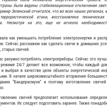
страны были ведены стабилизационные отключения света
имир Зеленский отчитался, что во всех наших регионах, 
еррористической атаки, восстановлена техническая
ва. Несмотря на это, еще не исчезла необходимос
вала как уменьшить потребление электроэнергии и расп
ии. Сейчас расскажем как сделать свечи в домашних ус
, старых свечей.
ас разумно потреблять электроприборы. Сейчас это луч
в режиме 24/7 делают все возможное, чтобы каждый дом
н и выбрал в качестве цели объекты энергетической ин
выми. В начале широкомасштабного вторжения большинст
данию "Бандерасмузи" и поэтому изготовление свече
но.
овлению свечей предполагает использование определе
ументов. Их следует подготовить заранее. Также понадоб