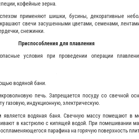
пеции, кофейные зерна.
успехом применяют шишки, бусины, декоративные небо
Украшают свечи засушенными цветами, семенами, лентам
ердечки, снежинки.
Приспособления для плавления
опасные условия при проведении операции плавлен
ощью водяной бани.
икроволновую печь. Запрещается посуду со свечной осн
ту газовую, индукционную, электрическую.
 является водяная баня. Свечную массу помещают в м
ливают в кастрюлю с кипящей водой. При помешивании м
воспламеняющегося парафина на горячую поверхность пли