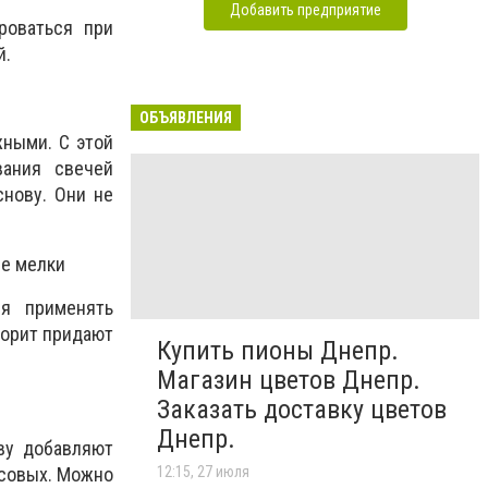
Добавить предприятие
роваться при
й.
ОБЪЯВЛЕНИЯ
жными. С этой
вания свечей
снову. Они не
ые мелки
ля применять
лорит придают
Купить пионы Днепр.
Магазин цветов Днепр.
Заказать доставку цветов
Днепр.
ву добавляют
усовых. Можно
12:15, 27 июля