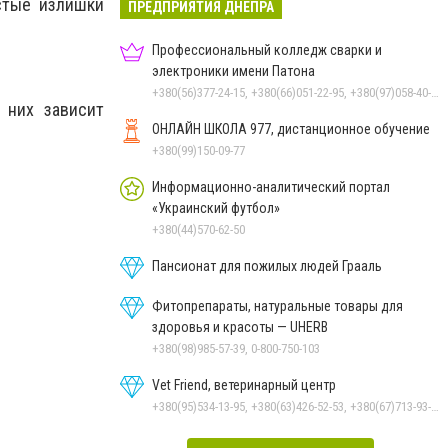
стые излишки
ПРЕДПРИЯТИЯ ДНЕПРА
Профессиональный колледж сварки и
электроники имени Патона
+380(56)377-24-15, +380(66)051-22-95, +380(97)058-40-73, +380(56)746-21-59
 них зависит
ОНЛАЙН ШКОЛА 977, дистанционное обучение
+380(99)150-09-77
Информационно-аналитический портал
«Украинский футбол»
+380(44)570-62-50
Пансионат для пожилых людей Грааль
Фитопрепараты, натуральные товары для
здоровья и красоты — UHERB
+380(98)985-57-39, 0-800-750-103
Vet Friend, ветеринарный центр
+380(95)534-13-95, +380(63)426-52-53, +380(67)713-93-47