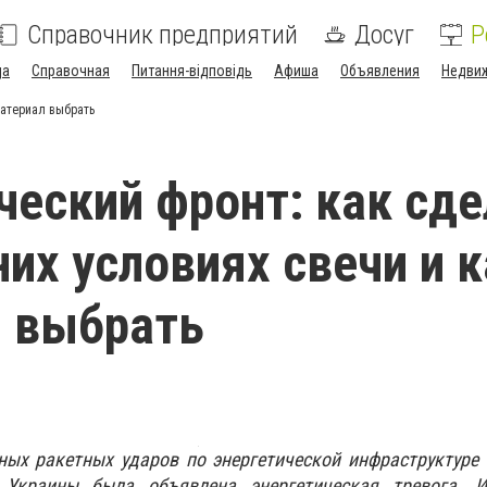
Справочник предприятий
Досуг
Р
да
Справочная
Питання-відповідь
Афиша
Объявления
Недви
материал выбрать
ческий фронт: как сд
их условиях свечи и 
 выбрать
ных ракетных ударов по энергетической инфраструктуре
 Украины была объявлена энергетическая тревога. И