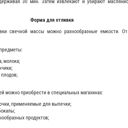
держивая 30 мин. Затем извлекают и убирают масляни
Форма для отливки
ивки свечной массы можно разнообразные емкости. От
предметы:
, молока;
нчики;
 плодов;
ей можно приобрести в специальных магазинах:
чки, применяемые для выпечки;
бокалы;
нообразных продуктов;