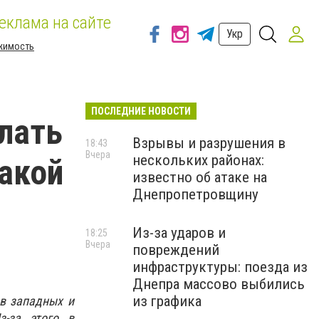
еклама на сайте
Укр
жимость
ПОСЛЕДНИЕ НОВОСТИ
елать
Взрывы и разрушения в
18:43
Вчера
нескольких районах:
какой
известно об атаке на
Днепропетровщину
Из-за ударов и
18:25
Вчера
повреждений
инфраструктуры: поезда из
Днепра массово выбились
из графика
 в западных и
з-за этого в