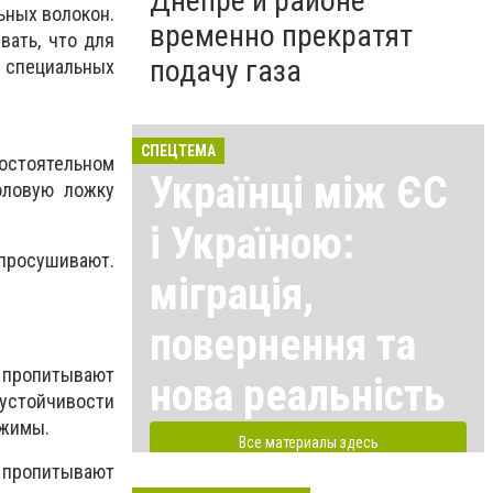
Днепре и районе
ьных волокон.
временно прекратят
вать, что для
подачу газа
в специальных
СПЕЦТЕМА
мостоятельном
Українці між ЄС
оловую ложку
і Україною:
просушивают.
міграція,
повернення та
 пропитывают
нова реальність
 устойчивости
ажимы.
Все материалы здесь
о пропитывают