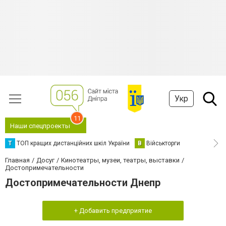
Укр
11
Наши спецпроекты
Т
ТОП кращих дистанційних шкіл України
В
Військторги
Главная
Досуг
Кинотеатры, музеи, театры, выставки
Достопримечательности
Достопримечательности Днепр
+ Добавить предприятие