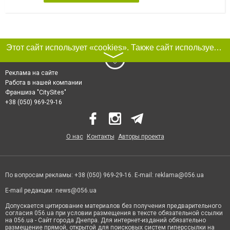
Этот сайт использует «cookies». Также сайт использует интернет-сервис для сбора технических данных касательно посетителей с целью получения маркетинговой и статистической информации. Условия обработки данных посетителей сайта см.
〉
Реклама на сайте
Работа в нашей компании
Франшиза "CitySites"
+38 (050) 969-29-16
О нас
Контакты
Авторы проекта
По вопросам рекламы: +38 (050) 969-29-16. E-mail:
reklama@056.ua
E-mail редакции:
news@056.ua
Допускается цитирование материалов без получения предварительного
согласия 056.ua при условии размещения в тексте обязательной ссылки
на 056.ua - Сайт города Днепра. Для интернет-изданий обязательно
размещение прямой, открытой для поисковых систем гиперссылки на