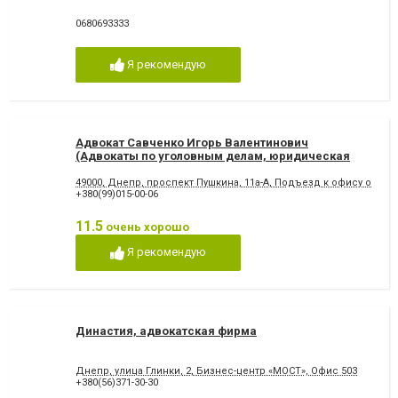
0680693333
Я рекомендую
Адвокат Савченко Игорь Валентинович
(Адвокаты по уголовным делам, юридическая
фирма)
49000, Днепр, проспект Пушкина, 11а-А, Подъезд к офису осущ
+380(99)015-00-06
11.5
очень хорошо
Я рекомендую
Династия, адвокатская фирма
Днепр, улица Глинки, 2, Бизнес-центр «МОСТ», Офис 503
+380(56)371-30-30