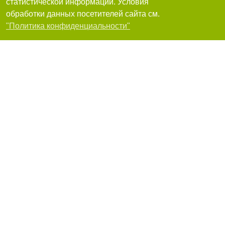
статистической информации. Условия
обработки данных посетителей сайта см.
49000, Днепр, проспект Дмитрия Яворницкого, 60, офис 501
+380(56)785-08-46
,
+380(68)560-92-97
Фильтры
"Политика конфиденциальности"
Я рекомендую
Адвокат Верба Андрей Петрович
49000, Днепр, проспект Александра Поля, 46/262
+380 (56) 7850034
Я рекомендую
Адвокат Бирюков С.В
+380 (63) 2314133
,
+380 (95) 2452141