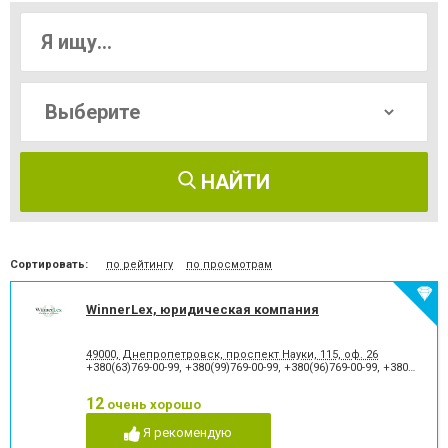
НАЙТИ
Сортировать:
по рейтингу
по просмотрам
WinnerLex, юридическая компания
49000, Днепропетровск, проспект Науки, 115, оф. 26
+380(63)769-00-99
,
+380(99)769-00-99
,
+380(96)769-00-99
,
+380(56)769-00-99
12
очень хорошо
Я рекомендую