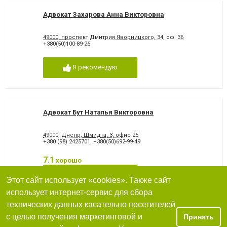
Адвокат Захарова Анна Викторовна
49000, проспект Дмитрия Яворницкого, 34, оф. 36
+380(50)100-89-26
Я рекомендую
Адвокат Бут Наталья Викторовна
49000, Днепр, Шмидта, 3, офис 25
+380 (98) 2425701
,
+380(50)692-99-49
7.1
хорошо
Я рекомендую
Этот сайт использует «cookies». Также сайт
использует интернет-сервис для сбора
технических данных касательно посетителей
с целью получения маркетинговой и
Принять
Герман и Партнеры, адвокатское бюро в Днепре