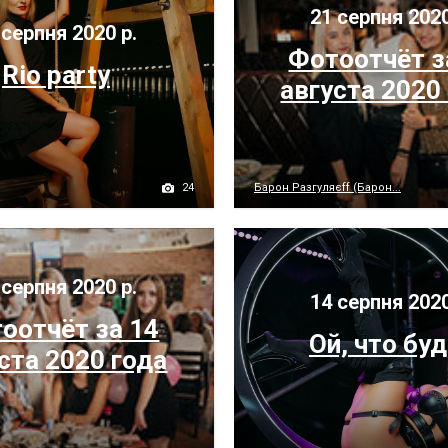
21 серпня 2020
серпня 2020 р.
Фотоотчёт з
Rio party
августа 2020
24
Барон Разгуляєff (Барон...
серпня 2020 р.
14 серпня 2020
оотчёт за 14
Ой, что бу
ста 2020 года