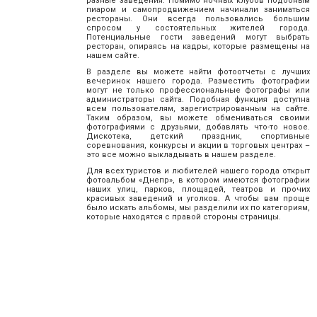
разные заведения. Помимо ночных клубов подобным
пиаром и самопродвижением начинали заниматься
рестораны. Они всегда пользовались большим
спросом у состоятельных жителей города.
Потенциальные гости заведений могут выбрать
ресторан, опираясь на кадры, которые размещены на
нашем сайте.
В разделе вы можете найти фотоотчеты с лучших
вечеринок нашего города. Разместить фотографии
могут не только профессиональные фотографы или
администраторы сайта. Подобная функция доступна
всем пользователям, зарегистрированным на сайте.
Таким образом, вы можете обмениваться своими
фотографиями с друзьями, добавлять что-то новое.
Дискотека, детский праздник, спортивные
соревнования, конкурсы и акции в торговых центрах –
это все можно выкладывать в нашем разделе.
Для всех туристов и любителей нашего города открыт
фотоальбом «Днепр», в котором имеются фотографии
наших улиц, парков, площадей, театров и прочих
красивых заведений и уголков. А чтобы вам проще
было искать альбомы, мы разделили их по категориям,
которые находятся с правой стороны страницы.