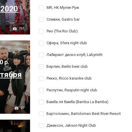
-2020
MR, НК Мулен Руж
Сливки, Gastro bar
767
Рио (The Rio Club)
Сфера, Sfera night club
Лабиринт диско-клуб, Labyrinth
0 р.
Берлин, Berlin beer club
нтября
Рикко, Ricco karaoke club
Распутин, Rasputin night club
Бамба ля бамба (Bamba La Bamba)
27
Бартоломео, Bartolomeo Best River Resort
Джексон, Jakson Night Club