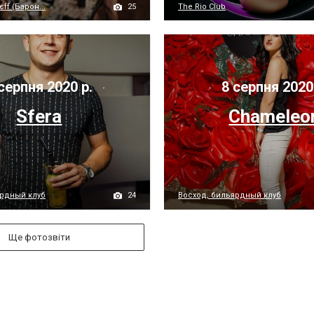
25
ff (Барон...
The Rio Club
серпня 2020 р.
8 серпня 2020
Sfera
Chameleo
24
ярдный клуб
Восход, бильярдный клуб
Ще фотозвіти