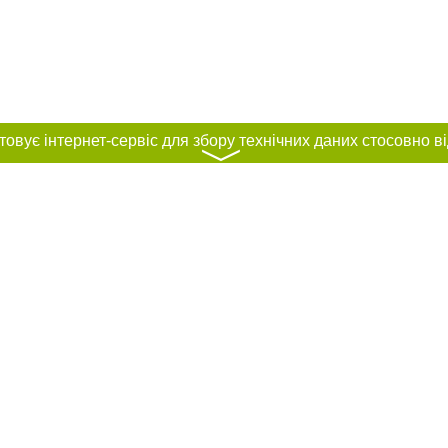
〉
нас :
и
Автори проєкту
ування матеріалів без отримання попередньої згоди 056.ua за умови розміще
силання на 056.ua - Сайт міста Дніпра. Для інтернет-видань обов'язкове роз