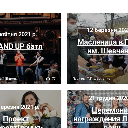
12 березня 202
квітня 2021 р.
Масленица в 
AND UP батл
им. Шевче
77
ff (Барон...
Парк им. Т.Г. Шевченко
21 грудня 2020
ерезня 2021 р.
Церемони
Проект
награждения 
ревтілення»
року