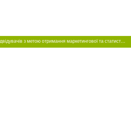
Цей сайт використовує «cookies». Також веб-сайт використовує інтернет-сервіс для збору технічних даних стосовно відвідувачів з метою отримання маркетингової та статистичної інформації. Умови обробки даних відвідувачів сайту див.
ння в тексті
міщення прямого,