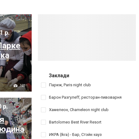
1 р.
Парке
нка
Заклади
Париж, Paris night club
121
Барон Разгулеff, ресторан-пивоварня
 р.
Хамелеон, Chameleon night club
я
Bartolomeo Best River Resort
Людина
ИКРА (Ikra) - Бар, Стэйк-хауз