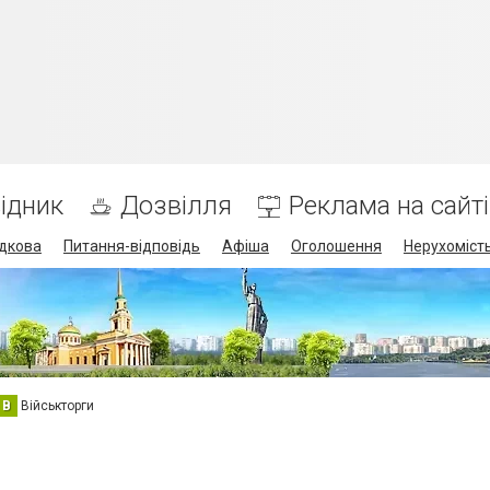
ідник
Дозвілля
Реклама на сайті
дкова
Питання-відповідь
Афіша
Оголошення
Нерухоміст
В
Військторги