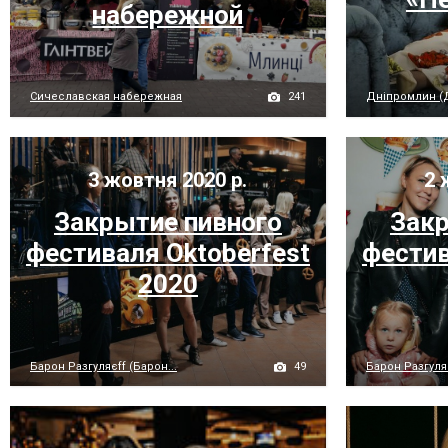
набережной
241
Сичеславская набережная
Дніпромлин (
3 жовтня 2020 р.
2 
Закрытие пивного
Закр
фестиваля Oktoberfest
фестив
2020
49
Барон Разгуляєff (Барон...
Барон Разгуляє