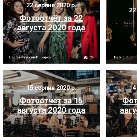
22 серпня 2020 р.
22 
Фотоотчёт за 22
августа 2020 года
24
Барон Разгуляєff (Барон...
The Rio Club
15 серпня 2020 р.
14 
Фотоотчёт за 15
Фот
августа 2020 года
авгу