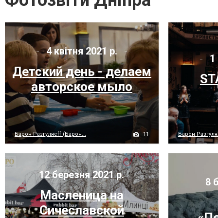
Фотозвіти Дніпра
4 квітня 2021 р.
1 
Детский день - делаем
ST
авторское мыло
11
Барон Разгуляєff (Барон...
Барон Разгуляє
12 березня 2021 р.
8 б
Масленица на
Сичеславской
«Пе