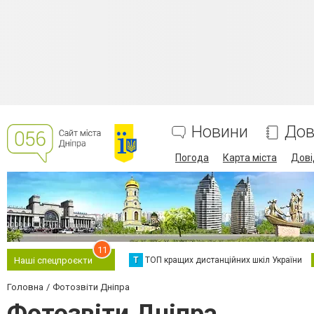
Новини
Дов
Погода
Карта міста
Дові
11
Т
ТОП кращих дистанційних шкіл України
Наші спецпроєкти
Головна
Фотозвіти Дніпра