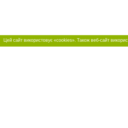
Реклама на сайті
Приєднуйтесь до 
Робота в нашій компанії
Франшиза "CitySites"
Про нас
Контакт
+38 (050) 969-29-16
З питань реклами: +38 (050) 969-29-16. E-mail:
Допускається цит
reklama@056.ua
обов'язкового по