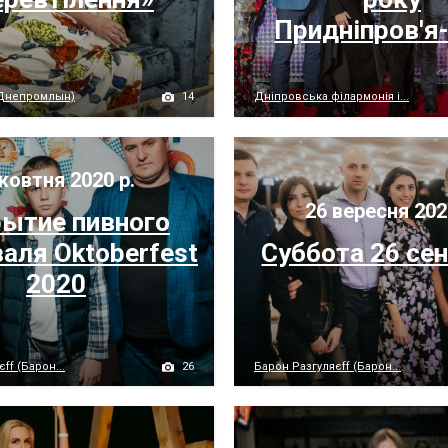
Придніпров'я
14
Днепромлын)
Дніпровська філармонія і...
жовтня 2020 р.
26 вересня 202
ытие пивного
аля Oktoberfest
Суббота 26 се
2020
26
ff (Барон...
Барон Разгуляєff (Барон...