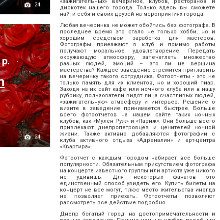
«зажигательных» вечеринок, клубов, ресторанов и
24
дискотек нашего города. Только здесь вы сможете
найти себя и своих друзей на мероприятиях города.
Любая вечеринка не может обойтись без фотографа. В
последнее время это стало не только хобби, но и
хорошим средством заработка для мастеров.
Фотографы приезжают в клуб и помимо работы
получают моральное удовлетворение. Передать
окружающую атмосферу, запечатлеть множество
 р.
разных людей, эмоций – это ли не вершина
мастерства? Каждое заведение стремится пригласить
на вечеринку такого сотрудника. Фотоотчеты - это не
n
только память для их клиентов, но и хороший пиар.
Заходя на их сайт кафе или ночного клуба или в нашу
рубрику, пользователи видят лица счастливых людей,
«зажигательную» атмосферу и интерьер. Решение о
визите в заведение принимается быстрее. Больше
всего фотоотчетов на нашем сайте таких ночных
клубов, как «Мулен Руж» и «Париж». Они больше всего
привлекают днепропетровцев и ценителей ночной
жизни. Также активно добавляются фотографии с
24
клуба активного отдыха «Адреналин» и арт-центра
«Квартира».
Фотоотчет с каждым городом набирает все больше
популярности. Обязательным присутствием фотографа
на концерте известного группы или артиста уже никого
не удивишь. Для некоторых фанатов это
единственный способ увидеть его. Купить билеты на
концерт не все могут, плюс место жительства иногда
не позволяет приехать. Фотоотчеты позволяют
рассмотреть все действие подробно.
Днепр богатый город на достопримечательности и