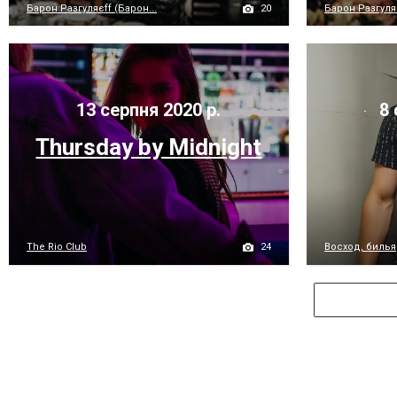
20
Барон Разгуляєff (Барон...
Барон Разгуляє
13 серпня 2020 р.
8 
Thursday by Midnight
24
The Rio Club
Восход, биль