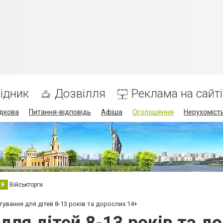
ідник
Дозвілля
Реклама на сайті
дкова
Питання-відповідь
Афіша
Оголошення
Нерухоміст
В
Військторги
тування для дітей 8-13 років та дорослих 14+