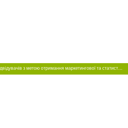
Цей сайт використовує «cookies». Також веб-сайт використовує інтернет-сервіс для збору технічних даних стосовно відвідувачів з метою отримання маркетингової та статистичної інформації. Умови обробки даних відвідувачів сайту див.