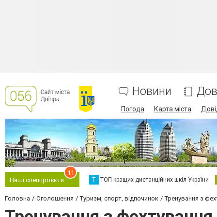
Новини
Дов
Погода
Карта міста
Дові
11
Т
ТОП кращих дистанційних шкіл України
Наші спецпроєкти
Головна
Оголошення
Туризм, спорт, відпочинок
Тренування з фех