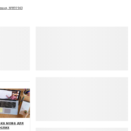
равня, №891943
ка мова для
ослих