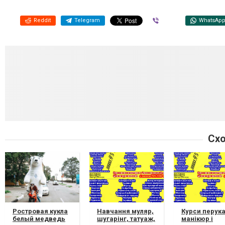
Reddit
Telegram
Viber
WhatsAp
Схо
Ростровая кукла
Навчання муляр,
Курси перука
белый медведь
шугарінг, татуаж,
манікюр і