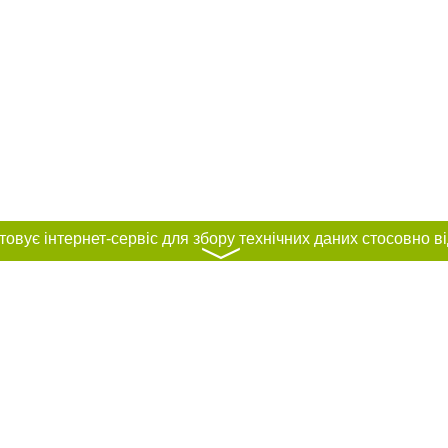
〉
нас :