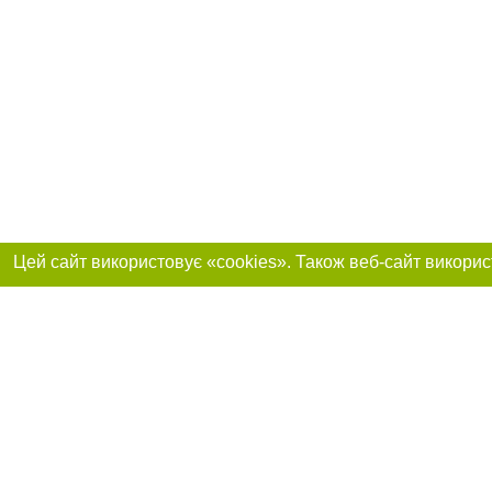
Реклама на сайті
Приєднуйтесь до 
Робота в нашій компанії
Франшиза "CitySites"