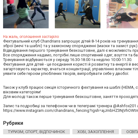
На жаль, оголошення застаріло
Фехтувальний клуб Chandrіans запрошує дітей 8-14 років на тренуванн
зброї (мечі та шаблі) та у захисному спорядженні (маски та захист рук)
Відвідування першого тренування безкоштовне, далі є можливість приє
Все спорядження надамо, потрібні лише спортивний одяг, взуття та б
Тренування відбуваються у середу 16.30-18.00 та неділю 10:00-11.30.
Фехтування для дітей - це поєднання користі й розвитку та енергії й
загартовують характер, вчаться концентрації, управлінню власним тіл
уявити себе героєм улюблених творів, випробувати себе у двобої.
Також у клубі працює секція історичного фехтування на шаблі (HEMA, ст
віковим категоріям!
Для молоді також перше тренування безкоштовне, заняття проходять у 
Запис та подробиці за телефоном чи в телеграмі тренера @Ashfox201 а
https://www.instagram.com/chandrians_fencing?igsh=ajJmbHZ3NjVhOWt
Рубрики
ТУРИЗМ, СПОРТ, ВІДПОЧИНОК
ХОБІ, ЗАХОПЛЕННЯ
ОСВІТ