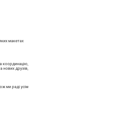
яких макетах
та координацію,
а нових друзів,
ож ми раді усім