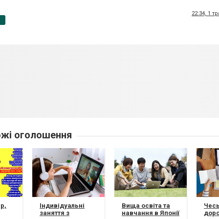
22:34, 1 т
p
жі оголошення
р,
Індивідуальні
Вища освіта та
Чесь
заняття з
навчання в Японії
дор