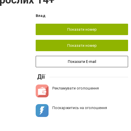
орослих 14+
Влад
Показати номер
Показати номер
Показати E-mail
Дії
Рекламувати оголошення
Поскаржитись на оголошення