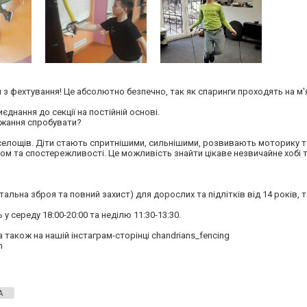
я з фехтування! Це абсолютно безпечно, так як спаринги проходять на м'
.
днання до секції на постійній основі.
ажання спробувати?
 веселощів. Діти стають спритнішими, сильнішими, розвивають моторику 
ом та спостережливості. Це можливість знайти цікаве незвичайне хобі т
альна зброя та повний захист) для дорослих та підлітків від 14 років, т
середу 18:00-20:00 та неділю 11:30-13:30.
 також на нашій інстаграм-сторінці chandrians_fencing
m
А