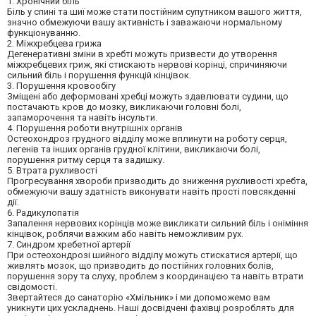
1. Хронічний біль
Біль у спині та шиї може стати постійним супутником вашого життя,
значно обмежуючи вашу активність і заважаючи нормальному
функціонуванню.
2. Міжхребцева грижа
Дегенеративні зміни в хребті можуть призвести до утворення
міжхребцевих гриж, які стискають нервові корінці, спричиняючи
сильний біль і порушення функцій кінцівок.
3. Порушення кровообігу
Зміщені або деформовані хребці можуть здавлювати судини, що
постачають кров до мозку, викликаючи головні болі,
запаморочення та навіть інсульти.
4. Порушення роботи внутрішніх органів
Остеохондроз грудного відділу може вплинути на роботу серця,
легенів та інших органів грудної клітини, викликаючи болі,
порушення ритму серця та задишку.
5. Втрата рухливості
Прогресування хвороби призводить до зниження рухливості хребта,
обмежуючи вашу здатність виконувати навіть прості повсякденні
дії.
6. Радикулопатія
Запалення нервових корінців може викликати сильний біль і оніміння
кінцівок, роблячи важким або навіть неможливим рух.
7. Синдром хребетної артерії
При остеохондрозі шийного відділу можуть стискатися артерії, що
живлять мозок, що призводить до постійних головних болів,
порушення зору та слуху, проблем з координацією та навіть втрати
свідомості.
Звертайтеся до санаторію «Хмільник» і ми допоможемо вам
уникнути цих ускладнень. Наші досвідчені фахівці розроблять для