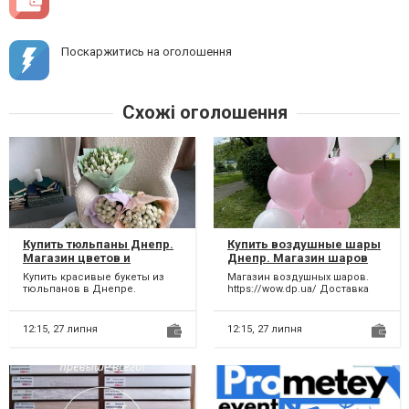
Поскаржитись на оголошення
Схожі оголошення
Купить тюльпаны Днепр.
Купить воздушные шары
Магазин цветов и
Днепр. Магазин шаров
букетов. Заказать
Днепр. Доставка шаров с
Купить красивые букеты из
Магазин воздушных шаров.
доставку тюльпанов на
гелием.
тюльпанов в Днепре.
https://wow.dp.ua/ Доставка
дом.
Заказать букет с тюльпанами
воздушных шаров. Доставка
с доставкой на дом. Купить...
фольгированных шаров....
12:15,
27 липня
12:15,
27 липня