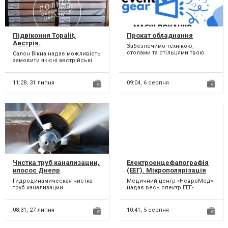
Підвіконня Topalit,
Прокат обладнання
Австрія.
Забезпечимо технікою,
столами та стільцями твою
Салон Вiкна надає можливість
конференцію, презентацію чи
замовити якісні австрійські
корпоратив. Дозволить от...
підвіконня Topalit. 31 колір, 31
текстура,...
11:28,
31 липня
09:04,
6 серпня
Чистка труб канализации,
Електроенцефалографія
илосос Днепр
(ЕЕГ). Мікрополярізація
Гидродинамическая чистка
Медичний центр «НевроМед»
труб канализации
надає весь спектр ЕЕГ-
современным
дослідження: Стандартна ЕЕГ
оборудованием. Услуги
(«Рутинна»);...
илососа. Качественно, ак...
08:31,
27 липня
10:41,
5 серпня