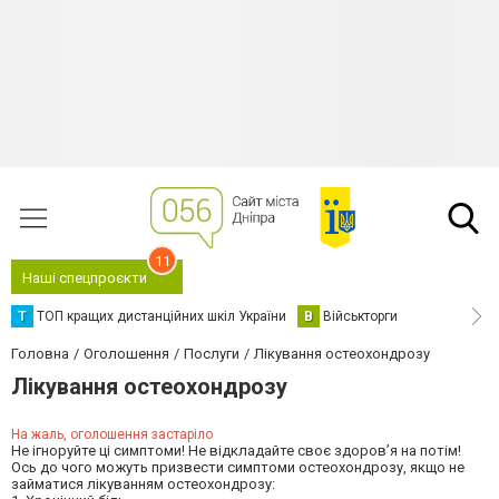
11
Наші спецпроєкти
Т
ТОП кращих дистанційних шкіл України
В
Військторги
Головна
Оголошення
Послуги
Лікування остеохондрозу
Лікування остеохондрозу
На жаль, оголошення застаріло
Не ігноруйте ці симптоми! Не відкладайте своє здоров’я на потім!
Ось до чого можуть призвести симптоми остеохондрозу, якщо не
займатися лікуванням остеохондрозу: