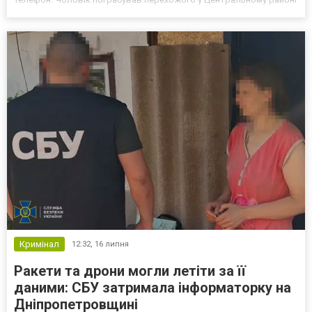
Дніпра 16 липня на вулиці 128-ї Бригади Тероборони незнайомець
попросив у перехожого мобільний телефон,...
Кримінал
12:32,
16 липня
Ракети та дрони могли летіти за її
даними: СБУ затримала інформаторку на
Дніпропетровщині