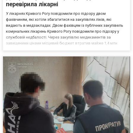
перевірила лікарні
У лікарнях Кривого Рогу повідомили про підозру двом
фахівчиням, які хотіли збагатитися на закупівлях ліків, які
видають в медзакладах. Двом фахівцям із публічних закупівель
комунальних лікарень Кривого Рогу повідомили про підозру у
службовій недбалості. Через закупівлю медикаментів за
завищеними цінами місцевий бюджет втратив майже 1,4 млн
гривень. Про це повідомляє Дніпропетровська обласна
прокуратура. За даними слідства: У 2024 році під час проведення
пр...