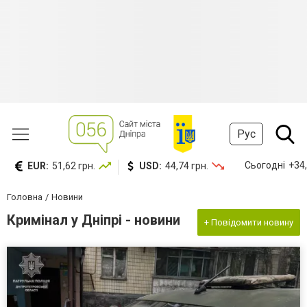
Рус
Сьогодні
+34,
EUR:
51,62 грн.
USD:
44,74 грн.
Головна
Новини
Кримінал у Дніпрі - новини
+ Повідомити новину