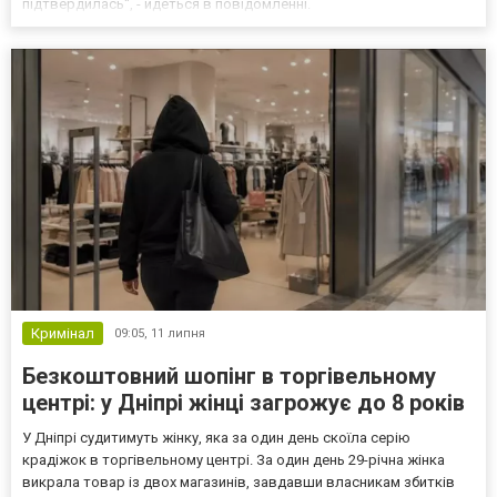
підтвердилась", - йдеться в повідомленні.
Кримінал
09:05,
11 липня
Безкоштовний шопінг в торгівельному
центрі: у Дніпрі жінці загрожує до 8 років
У Дніпрі судитимуть жінку, яка за один день скоїла серію
крадіжок в торгівельному центрі. За один день 29-річна жінка
викрала товар із двох магазинів, завдавши власникам збитків