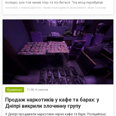
поліцію, але той чинив опір та ліз битися. "На місці перебував
чоловік з інвалідністю, який поводився агресивно, мав ознаки
алкогольного сп'яніння, лаявся та конфліктував з оточуючими.
Під час спілкування з поліцейськими громадянин також...
Кримінал
11:00,
4 серпня
Продаж наркотиків у кафе та барах: у
Дніпрі викрили злочинну групу
У Дніпрі продавали наркотики через кафе та бари. Поліцейські