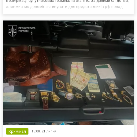
верифікації супутникових терміналів Starlink. За даними слідства,
зловмисник допоміг активувати для представників рф понад
1000 систем зв’язку. Про викриття повідомили у Службі безпеки
України. «Співробітники СБУ задокументували зло...
Кримінал
15:00,
21 липня