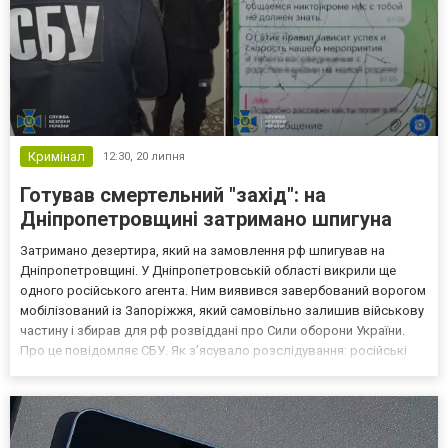
Кримінал
12:30,
20 липня
Готував смертельний "захід": на
Дніпропетровщині затримано шпигуна
Затримано дезертира, який на замовлення рф шпигував на
Дніпропетровщині. У Дніпропетровській області викрили ще
одного російського агента. Ним виявився завербований ворогом
мобілізований із Запоріжжя, який самовільно залишив військову
частину і збирав для рф розвіддані про Сили оборони України.
Про це повідомляє СБУ. Як з’ясувало розслідування: російські
спецслужбісти завербували мобілізованого через його матір, яка
контактувала зі знайомими, що проживають...