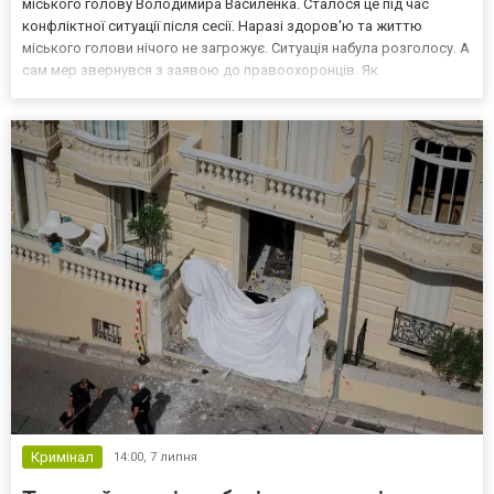
міського голову Володимира Василенка. Сталося це під час
конфліктної ситуації після сесії. Наразі здоров'ю та життю
міського голови нічого не загрожує. Ситуація набула розголосу. А
сам мер звернувся з заявою до правоохоронців. Як
кваліфікували справу За вказаним фактом слідчі відкрили
кримінальне провадження за ч. 2 ст. 350 Кримінальног...
Кримінал
14:00,
7 липня