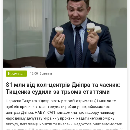
Кримінал
16:00,
3 липня
$1 млн від кол-центрів Дніпра та часник:
Тищенка судили за трьома статтями
Нардепа Тищенка підозрюють у спробі отримати $1 млн за те,
щоб він припинив влаштовувати рейди у шахрайських кол-
центрах Дніпра. НАБУ і САП повідомили про підозру чинному
народному депутату України у проханні надати неправомірну
вигоду, легалізації коштів та внесенні недостовірних відомостей
до декларації. Що встановило слідство стосовно кол-центрів: У