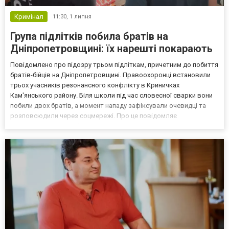
Кримінал
11:30,
1 липня
Група підлітків побила братів на
Дніпропетровщині: їх нарешті покарають
Повідомлено про підозру трьом підліткам, причетним до побиття
братів-бійців на Дніпропетровщині. Правоохоронці встановили
трьох учасників резонансного конфлікту в Криничках
Кам'янського району. Біля школи під час словесної сварки вони
побили двох братів, а момент нападу зафіксували очевидці та
розповсюдили через соцмережі. Про це повідомляє
Дніпропетровська обласна прокуратура. За даними слідства: 9
травня ввечері у Кам’янському районі під час словесного к...