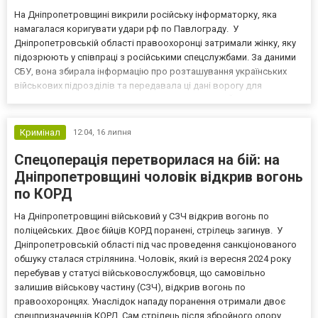
На Дніпропетровщині викрили російську інформаторку, яка
намагалася коригувати удари рф по Павлограду. У
Дніпропетровській області правоохоронці затримали жінку, яку
підозрюють у співпраці з російськими спецслужбами. За даними
СБУ, вона збирала інформацію про розташування українських
військових підрозділів та передавала ці дані ворогу для
підготовки ракетних, авіаційних і дронових атак. Йдеться про
мешканку Павлограда, яка, за версією слідства, здійснювала...
Кримінал
12:04,
16 липня
Спецоперація перетворилася на бій: на
Дніпропетровщині чоловік відкрив вогонь
по КОРД
На Дніпропетровщині військовий у СЗЧ відкрив вогонь по
поліцейських. Двоє бійців КОРД поранені, стрілець загинув. У
Дніпропетровській області під час проведення санкціонованого
обшуку сталася стрілянина. Чоловік, який із вересня 2024 року
перебував у статусі військовослужбовця, що самовільно
залишив військову частину (СЗЧ), відкрив вогонь по
правоохоронцях. Унаслідок нападу поранення отримали двоє
спецпризначенців КОРД. Сам стрілець після збройного опору...