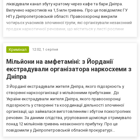
ліквідували канал збуту кратому через кафе та бари Дніпра.
Вилучено наркотиків на 1,5 млн гривень. Про це повідомляє ГУ
НП у Дніпропетровській області. Правоохоронці викрили
чотирьох учасників злочинної групи, які організували незаконний
продаж наркотичної речовини, що міститься у листі рослини
Mitragyna speciosa (кратом) через кафе та бари на території
Дніпра", - йдеться в повідомленні. За попер...
Кримінал
12:02,
1 серпня
Мільйони на амфетаміні: з Йорданії
екстрадували організатора наркосхеми з
Дніпра
З Йорданії екстрадували жителя Дніпра, якого підозрюють у
створенні наркоорганізації з мільйонними прибутками. До
України екстрадували жителя Дніпра, якого правоохоронці
підозрюють у створенні та координації діяльності злочинної
організації, що займалася виготовленням і збутом психотропних
речовин. За даними слідства, угруповання щомісяця отримувало
понад 12 мільйонів гривень незаконного прибутку. Про це
повідомили у Дніпропетровській обласній прокуратурі...