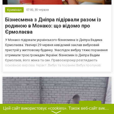
Кримінал
07:00,
30 червня
Бізнесмена з Дніпра підірвали разом із
родиною в Монако: що відомо про
Єрмолаєва
У Монако підірвали українського бізнесмена із Дніпра Вадима
Єрмолаєва. Увечері 29 червня невідомий заклав вибуховий
пристрій у житловому будинку. Унаслідок вибуху тяжкі поранення
отримали троє громадян України: бізнесмен із Дніпра Вадим
Єрмолаєв, його жінка та син. Правоохоронці розглядають
основною версією теракт. Вибух та поранені Вибух пролунав
близько 21:00 у багатоквартирному будинку між бульваром Італії
та вулицею Преподобного Пер Луї Фролла, поблизу...
Фільтри
Цей сайт використовує «cookies». Також веб-сайт використовує інтернет-сервіс для збору технічних даних стосовно відвідувачів з метою отримання маркетингової та статистичної інформації. Умови обробки даних відвідувачів сайту див.
〉