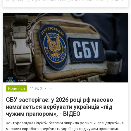
серпні 2023 року нардеп, прикриваючись боротьбою з діяльністю
так званих «кол-центрів», попросив у особи,...
Кримінал
11:26,
3 липня
СБУ застерігає: у 2026 році рф масово
намагається вербувати українців «під
чужим прапором», - ВІДЕО
Контррозвідка Служби безпеки викрила російські спецслужби на
масових спробах завербувати українців «під чужим прапором».