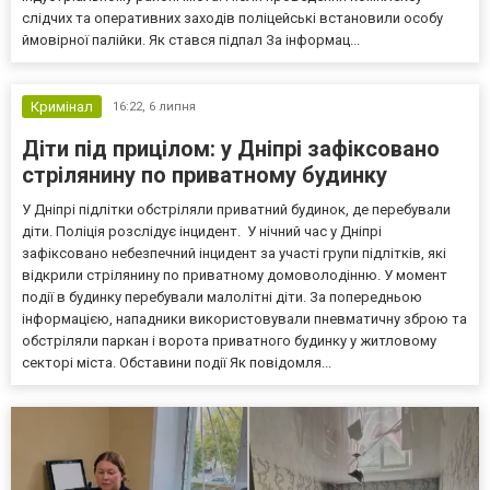
слідчих та оперативних заходів поліцейські встановили особу
ймовірної палійки. Як стався підпал За інформац...
Кримінал
16:22,
6 липня
Діти під прицілом: у Дніпрі зафіксовано
стрілянину по приватному будинку
У Дніпрі підлітки обстріляли приватний будинок, де перебували
діти. Поліція розслідує інцидент. У нічний час у Дніпрі
зафіксовано небезпечний інцидент за участі групи підлітків, які
відкрили стрілянину по приватному домоволодінню. У момент
події в будинку перебували малолітні діти. За попередньою
інформацією, нападники використовували пневматичну зброю та
обстріляли паркан і ворота приватного будинку у житловому
секторі міста. Обставини події Як повідомля...