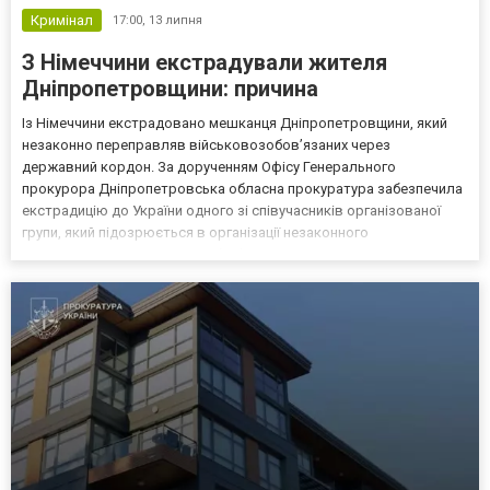
Кримінал
17:00,
13 липня
З Німеччини екстрадували жителя
Дніпропетровщини: причина
Із Німеччини екстрадовано мешканця Дніпропетровщини, який
незаконно переправляв військовозобов’язаних через
державний кордон. За дорученням Офісу Генерального
прокурора Дніпропетровська обласна прокуратура забезпечила
екстрадицію до України одного зі співучасників організованої
групи, який підозрюється в організації незаконного
переправлення військовозобов’язаних за кордон з
використанням підроблених документів про інвалідність. 6 липня
2026 року компетен...