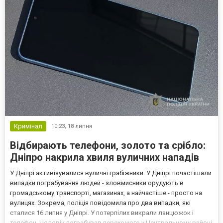
Кримінал
10:23,
18 липня
Відбирають телефони, золото та срібло:
Дніпро накрила хвиля вуличних нападів
У Дніпрі активізувалися вуличні грабіжники. У Дніпрі почастішали
випадки пограбування людей - зловмисники орудують в
громадському транспорті, магазинах, а найчастіше - просто на
вулицях. Зокрема, поліція повідомила про два випадки, які
сталися 16 липня у Дніпрі. У потерпілих викрали ланцюжок і
телефон. Чоловік пограбував перехожого у Центральному районі