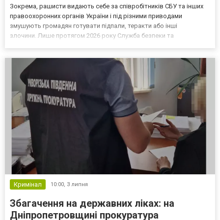
Зокрема, рашисти видають себе за співробітників СБУ та інших
правоохоронних органів України і під різними приводами
змушують громадян готувати підпали, теракти або інші
злочини. Лише протягом 2026 року Служба безпеки та
Національна поліція викрили десятки подібних вербувальних
спроб, повідомляє пресслужба СБУ. Під час таких операцій росі...
Кримінал
10:00,
3 липня
Збагачення на державних ліках: на
Дніпропетровщині прокуратура