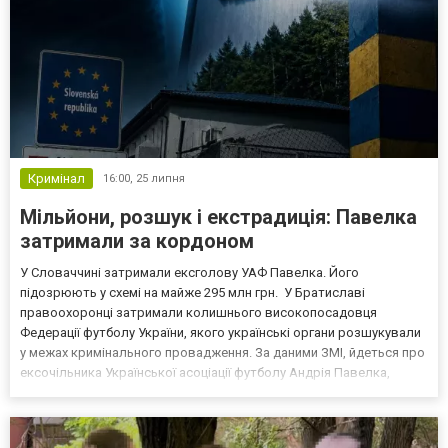
Кримінал
16:00,
25 липня
Мільйони, розшук і екстрадиція: Павелка
затримали за кордоном
У Словаччині затримали ексголову УАФ Павелка. Його
підозрюють у схемі на майже 295 млн грн. У Братиславі
правоохоронці затримали колишнього високопосадовця
Федерації футболу України, якого українські органи розшукували
у межах кримінального провадження. За даними ЗМІ, йдеться про
ексочільника Української асоціації футболу Андрія Павелка,
однак у повідомленні Офісу Генерального прокурора його
прізвище офіційно не називають. Про затримання стало відомо
24 л...