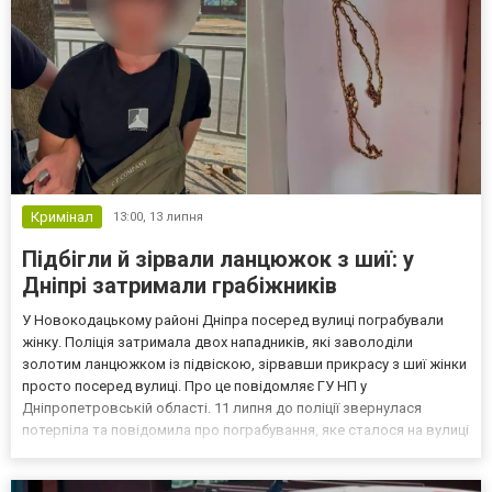
Кримінал
13:00,
13 липня
Підбігли й зірвали ланцюжок з шиї: у
Дніпрі затримали грабіжників
У Новокодацькому районі Дніпра посеред вулиці пограбували
жінку. Поліція затримала двох нападників, які заволоділи
золотим ланцюжком із підвіскою, зірвавши прикрасу з шиї жінки
просто посеред вулиці. Про це повідомляє ГУ НП у
Дніпропетровській області. 11 липня до поліції звернулася
потерпіла та повідомила про пограбування, яке сталося на вулиці
Олександра Кошиця. За її словами: біля одного з будинків до неї
підбігли двоє невідомих; зірвали з шиї золотий л...