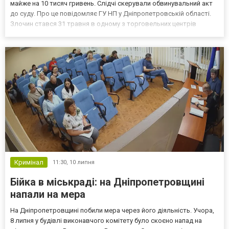
майже на 10 тисяч гривень. Слідчі скерували обвинувальний акт
до суду. Про це повідомляє ГУ НП у Дніпропетровській області.
Злочин стався 31 травня в одному з торговельних центрів
Чечелівського району: Спочатку фігурантка зайшла до магазину
одягу, де обрала товар із полиць, після ч...
Кримінал
11:30,
10 липня
Бійка в міськраді: на Дніпропетровщині
напали на мера
На Дніпропетровщині побили мера через його діяльність. Учора,
8 липня у будівлі виконавчого комітету було скоєно напад на