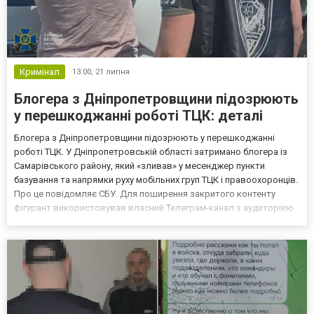
Кримінал
13:00,
21 липня
Блогера з Дніпропетровщини підозрюють
у перешкоджанні роботі ТЦК: деталі
Блогера з Дніпропетровщини підозрюють у перешкоджанні
роботі ТЦК. У Дніпропетровській області затримано блогера із
Самарівського району, який «зливав» у месенджер пункти
базування та напрямки руху мобільних груп ТЦК і правоохоронців.
Про це повідомляє СБУ. Для поширення закритого контенту
фігурант використовував власний Телеграм-канал з аудиторією
понад 1,5 тис. користувачів. Наразі фігурантам повідомлено про
підозру відповідно до вчинених злочинів за декі...