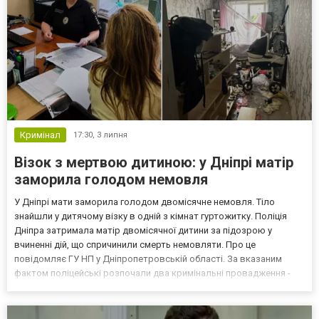
Кримінал
17:30,
3 липня
Візок з мертвою дитиною: у Дніпрі матір
заморила голодом немовля
У Дніпрі мати заморила голодом двомісячне немовля. Тіло
знайшли у дитячому візку в одній з кімнат гуртожитку. Поліція
Дніпра затримала матір двомісячної дитини за підозрою у
вчиненні дій, що спричинили смерть немовляти. Про це
повідомляє ГУ НП у Дніпропетровській області. За вказаним
фактом поліцейські розпочали два кримінальні провадження -
злісне невиконання обовʼязків по догляду за дитиною та
залишення малолітньої дитини без допомоги, що спричинило її с...