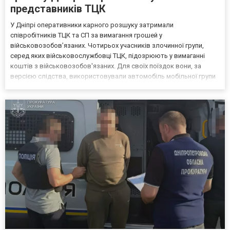
представників ТЦК
У Дніпрі оперативники карного розшуку затримали
співробітників ТЦК та СП за вимагання грошей у
військовозобов’язаних. Чотирьох учасників злочинної групи,
серед яких військовослужбовці ТЦК, підозрюють у вимаганні
коштів з військовозобов'язаних. Для своїх поїздок вони, за
версією слідства, використовували автомобіль мобільної групи
оповіщення. Про це повідомляє ГУ НП у Дніпропетровській
області. Використовуючи службове становище, фігуранти
виявляли військово...