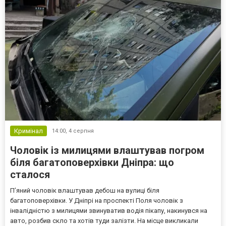
Кримінал
14:00,
4 серпня
Чоловік із милицями влаштував погром
біля багатоповерхівки Дніпра: що
сталося
Пʼяний чоловік влаштував дебош на вулиці біля
багатоповерхівки. У Дніпрі на проспекті Поля чоловік з
інвалідністю з милицями звинуватив водія пікапу, накинувся на
авто, розбив скло та хотів туди залізти. На місце викликали