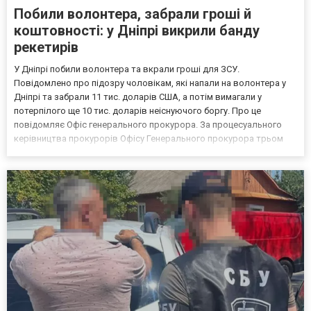
Побили волонтера, забрали гроші й
коштовності: у Дніпрі викрили банду
рекетирів
У Дніпрі побили волонтера та вкрали гроші для ЗСУ.
Повідомлено про підозру чоловікам, які напали на волонтера у
Дніпрі та забрали 11 тис. доларів США, а потім вимагали у
потерпілого ще 10 тис. доларів неіснуючого боргу. Про це
повідомляє Офіс генерального прокурора. За процесуального
керівництва прокурорів Офісу Генерального прокурора трьом
учасникам групи повідомлено про підозру у розбої. Двом із них
також інкримінують вимагання", - йдеться в повідомленн...