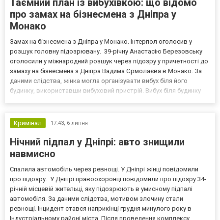
Таємний план із вибухівкою: що відомо
про замах на бізнесмена з Дніпра у
Монако
Замах на бізнесмена з Дніпра у Монако. Інтерпол оголосив у
розшук головну підозрювану. 39-річну Анастасію Березовську
оголосили у міжнародний розшук через підозру у причетності до
замаху на бізнесмена з Дніпра Вадима Єрмолаєва в Монако. За
даними слідства, жінка могла організувати вибух біля його
будинку, використавши вибуховий пристрій. Вибух біля будинку
бізнесмена з Дніпра Вадим Єрмолаєв — український бізнесмен із
Дніпра, який опинився у центрі розслід...
Кримінал
17:43,
6 липня
Нічний підпал у Дніпрі: авто знищили
навмисно
Спалила автомобіль через ревнощі. У Дніпрі жінці повідомили
про підозру. У Дніпрі правоохоронці повідомили про підозру 34-
річній місцевій жительці, яку підозрюють в умисному підпалі
автомобіля. За даними слідства, мотивом злочину стали
ревнощі. Інцидент стався наприкінці грудня минулого року в
Індустріальному районі міста. Після проведення комплексу