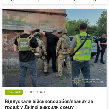
Кримінал
16:50,
15 липня
Відпускали військовозобов'язаних за
гроші: у Дніпрі викрили схему