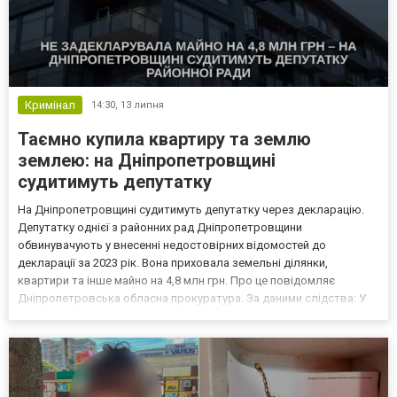
Кримінал
14:30,
13 липня
Таємно купила квартиру та землю
землею: на Дніпропетровщині
судитимуть депутатку
На Дніпропетровщині судитимуть депутатку через декларацію.
Депутатку однієї з районних рад Дніпропетровщини
обвинувачують у внесенні недостовірних відомостей до
декларації за 2023 рік. Вона приховала земельні ділянки,
квартири та інше майно на 4,8 млн грн. Про це повідомляє
Дніпропетровська обласна прокуратура. За даними слідства: У
декларації за 2023 рік обвинувачена не зазначила відомості про
належні їй об’єкти нерухомого майна та земельні ділянки. Вона...