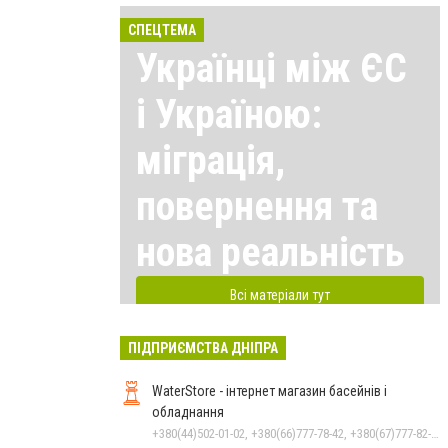
СПЕЦТЕМА
Українці між ЄС
і Україною:
міграція,
повернення та
нова реальність
Всі матеріали тут
ПІДПРИЄМСТВА ДНІПРА
WaterStore - інтернет магазин басейнів і
обладнання
+380(44)502-01-02, +380(66)777-78-42, +380(67)777-82-19, +380(67)890-80-80, +380(73)890-80-80, +380(44)502-01-03