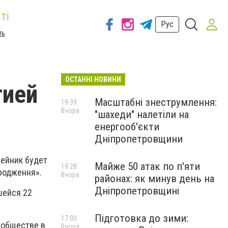
ті
Рус
ть
ОСТАННІ НОВИНИ
тией
Масштабні знеструмлення:
19:39
Вчора
"шахеди" налетіли на
енергооб'єкти
Дніпропетровщини
ейник будет
Майже 50 атак по п'яти
19:28
родження».
Вчора
районах: як минув день на
Дніпропетровщині
шейся 22
Підготовка до зими:
17:00
 обществе в
Вчора