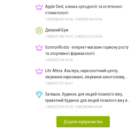
Apple Dent, клініка ортодонтії та естетичної
стоматології
+380(98)445-54-40, +380(99)744-55-66
Дверний Бум
+380(67)180-79-07, +380(67)225-54-54
GormonRosta - інтернет-магазин гормону росту
та спортивної фармакології
+380(93)144-34-44
Life Altera. Альтера, наркологічний центр,
лікування наркоманії, лікування алкоголізму,
зняття ломки
+380(97)741-44-47
Затишок, будинок для людей похилого віку,
приватний будинок для людей похилого віку в
Дніпрі
+380(97)250-59-50, +380(98)886-64-69
Додати підприємство