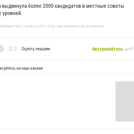
а выдвинула более 2000 кандидатов в местные советы
 уровней.
бхідний текст і натисніть Ctrl + Enter, щоб повідомити про це редакцію
0,0
Оцініть першим
Авторизуйтесь
, щоб
исуйтесь на наші канали