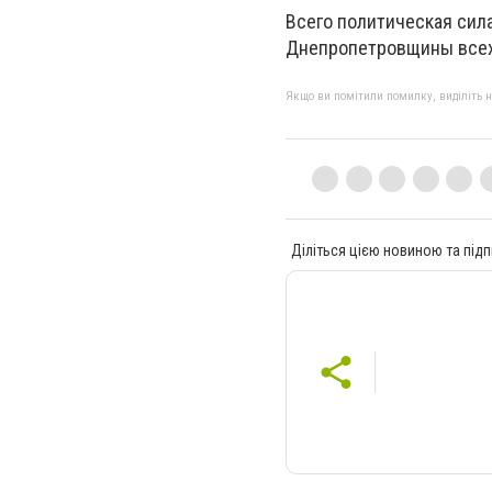
Всего политическая сил
Днепропетровщины всех
Якщо ви помітили помилку, виділіть нео
Діліться цією новиною та підп