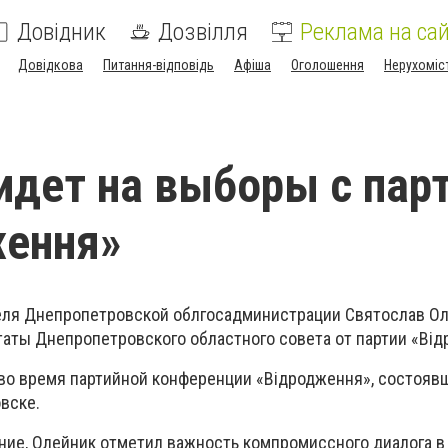
Довідник
Дозвілля
Реклама на сай
Довідкова
Питання-відповідь
Афіша
Оголошення
Нерухоміс
идет на выборы с пар
ження»
еля Днепропетровской облгосадминистрации Святослав Ол
таты Днепропетровского областного совета от партии «Від
 во время партийной конференции «Відродження», состояв
вске.
ие, Олейник отметил важность компромиссного диалога в