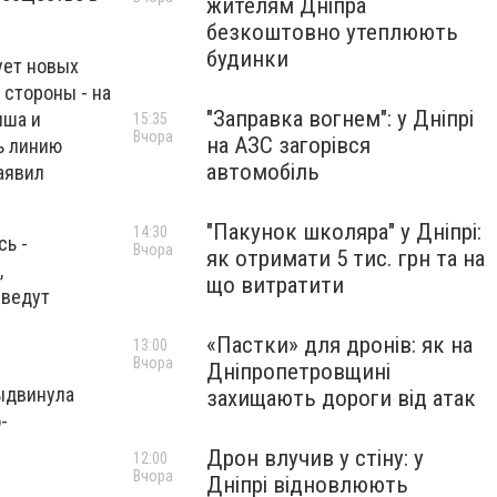
жителям Дніпра
безкоштовно утеплюють
будинки
ует новых
 стороны - на
"Заправка вогнем": у Дніпрі
нша и
15:35
Вчора
на АЗС загорівся
ь линию
автомобіль
аявил
"Пакунок школяра" у Дніпрі:
14:30
сь -
Вчора
як отримати 5 тис. грн та на
,
що витратити
ыведут
«Пастки» для дронів: як на
13:00
Вчора
Дніпропетровщині
выдвинула
захищають дороги від атак
-
Дрон влучив у стіну: у
12:00
Вчора
Дніпрі відновлюють