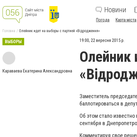
Новини
Погода
Карта міста
Головна
Олейник идет на выборы с партией «Відродження»
19:00, 22 вересня 2015 р.
ВЫБОРЫ
Олейник 
«Відрод
Караваева Екатерина Александровна
Заместитель председат
баллотироваться в депу
Об этом стало известно
сентября в Днепропетро
Комментируя свое решен