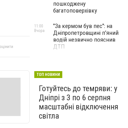
пошкоджену
багатоповерхівку
"За кермом був пес": на
11:00
Вчора
Дніпропетровщині п'яний
водій незвично пояснив
ДТП
 оцінити
ТОП НОВИНИ
Готуйтесь до темряви: у
Дніпрі з 3 по 6 серпня
масштабні відключення
світла