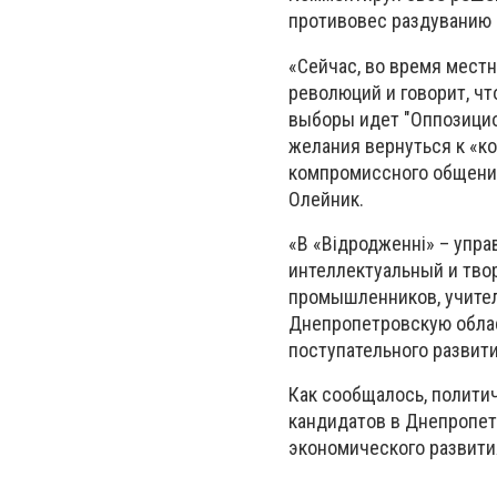
противовес раздуванию
«Сейчас, во время местн
революций и говорит, ч
выборы идет "Оппозицио
желания вернуться к «ко
компромиссного общения
Олейник.
«В «Відродженні» – упр
интеллектуальный и тво
промышленников, учител
Днепропетровскую область
поступательного развити
Как сообщалось, полити
кандидатов в Днепропет
экономического развития