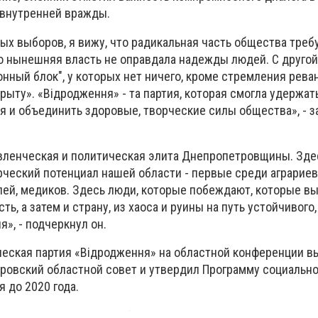
 внутренней вражды.
ых выборов, я вижу, что радикальная часть общества треб
то нынешняя власть не оправдала надежды людей. С другой
нный блок", у которых нет ничего, кроме стремления рева
рыту». «Відродження» - та партия, которая смогла удержат
 и объединить здоровые, творческие силы общества», - з
авленческая и политическая элита Днепропетровщины. Зде
рческий потенциал нашей области - первые среди аграриев
ей, медиков. Здесь люди, которые побеждают, которые в
, а затем и страну, из хаоса и руины на путь устойчивого,
я», - подчеркнул он.
ческая партия «Відродження» на областной конференции 
ровский областной совет и утвердил Программу социально
 до 2020 года.